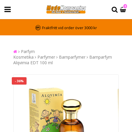
0
Fraktfritt vid order över 3000 kr
Parfym
Kosmetika
Parfymer
Barnparfymer
Barnparfym
Alqvimia EDT 100 ml
- 36%