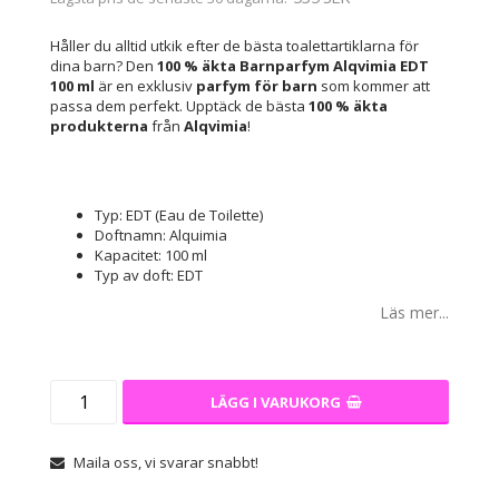
Håller du alltid utkik efter de bästa toalettartiklarna för
dina barn? Den
100 % äkta
Barnparfym Alqvimia EDT
100 ml
är en exklusiv
parfym för barn
som kommer att
passa dem perfekt. Upptäck de bästa
100 % äkta
produkterna
från
Alqvimia
!
Typ: EDT (Eau de Toilette)
Doftnamn: Alquimia
Kapacitet: 100 ml
Typ av doft: EDT
Läs mer...
LÄGG I VARUKORG
Maila oss, vi svarar snabbt!