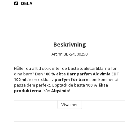
DELA
Beskrivning
Art.nr: BB-S4500250
Håller du alltid utkik efter de bästa toalettartiklarna för 
dina barn? Den 
100 % äkta 
Barnparfym Alqvimia EDT 
100 ml
 är en exklusiv 
parfym för barn
 som kommer att 
passa dem perfekt. Upptäck de bästa 
100 % äkta 
produkterna 
från
Alqvimia
!
Visa mer
Typ: EDT (Eau de Toilette)
Doftnamn: Alquimia
Kapacitet: 100 ml
Typ av doft: EDT