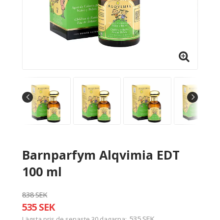
Barnparfym Alqvimia EDT
100 ml
838 SEK
535 SEK
535 SEK
Lägsta pris de senaste 30 dagarna