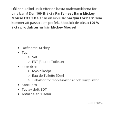
Håller du alltid utkik efter de bästa toalettartiklarna för
dina barn? Den
100 % äkta
Parfymset Barn Mickey
Mouse EDT 3 Delar
är en exklusiv
parfym för barn
som
kommer att passa dem perfekt. Upptäck de bästa
100 %
äkta produkterna
från
Mickey Mouse
!
Doftnamn: Mickey
Typ:
Set
EDT (Eau de Toilette)
Innehåller:
Nyckelkedja
Eau de Toilette 50 ml
Tillbehör för mobiltelefoner och surfplattor
Kön: Barn
Typ av doft: EDT
Antal delar: 3 Delar
Läs mer...