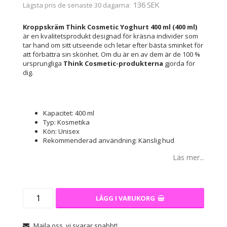
136 SEK
Lägsta pris de senaste 30 dagarna
Kroppskräm Think Cosmetic Yoghurt 400 ml (400 ml)
är en kvalitetsprodukt designad för kräsna individer som
tar hand om sitt utseende och letar efter bästa sminket för
att förbättra sin skönhet. Om du är en av dem är de 100 %
ursprungliga
Think Cosmetic-produkterna
gjorda för
dig.
Kapacitet: 400 ml
Typ: Kosmetika
Kön: Unisex
Rekommenderad användning: Känslig hud
Läs mer...
LÄGG I VARUKORG
Maila oss, vi svarar snabbt!