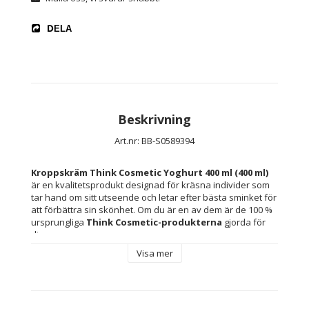
DELA
Beskrivning
Art.nr: BB-S0589394
Kroppskräm Think Cosmetic Yoghurt 400 ml (400 ml)
är en kvalitetsprodukt designad för kräsna individer som 
tar hand om sitt utseende och letar efter bästa sminket för 
att förbättra sin skönhet. Om du är en av dem är de 100 % 
ursprungliga 
Think Cosmetic-produkterna
 gjorda för 
dig.
Visa mer
Kapacitet: 400 ml
Typ: Kosmetika