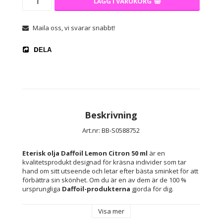
LÄGG I VARUKORG
Maila oss, vi svarar snabbt!
DELA
Beskrivning
Art.nr: BB-S0588752
Eterisk olja Daffoil Lemon Citron 50 ml
 är en 
kvalitetsprodukt designad för kräsna individer som tar 
hand om sitt utseende och letar efter bästa sminket för att 
förbättra sin skönhet. Om du är en av dem är de 100 % 
ursprungliga 
Daffoil-produkterna
 gjorda för dig.
Visa mer