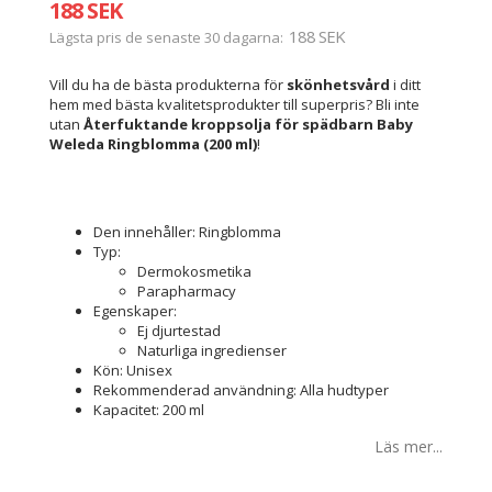
188 SEK
188 SEK
Lägsta pris de senaste 30 dagarna
Vill du ha de bästa produkterna för
skönhetsvård
i ditt
hem med bästa kvalitetsprodukter till superpris? Bli inte
utan
Återfuktande kroppsolja för spädbarn Baby
Weleda Ringblomma (200 ml)
!
Den innehåller: Ringblomma
Typ:
Dermokosmetika
Parapharmacy
Egenskaper:
Ej djurtestad
Naturliga ingredienser
Kön: Unisex
Rekommenderad användning: Alla hudtyper
Kapacitet: 200 ml
Läs mer...