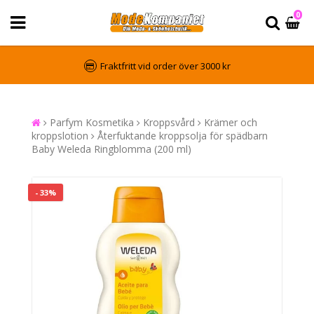
0
Fraktfritt vid order över 3000 kr
Parfym Kosmetika
Kroppsvård
Krämer och
kroppslotion
Återfuktande kroppsolja för spädbarn
Baby Weleda Ringblomma (200 ml)
- 33%