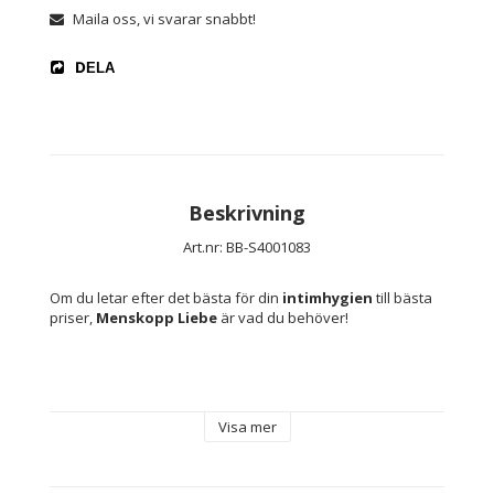
Maila oss, vi svarar snabbt!
DELA
Beskrivning
Art.nr: BB-S4001083
Om du letar efter det bästa för din 
intimhygien
 till bästa 
priser, 
Menskopp Liebe
 är vad du behöver!
Viktig information: Vi garanterar fullständigt 
diskretion och konfidentialitet i vår frakt. Ingen, men 
Visa mer
själv vet vad paketet innehåller.
Typ: Menskopp
Färg: Rosa