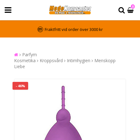
0
Fraktfritt vid order över 3000 kr
Parfym
Kosmetika
Kroppsvård
Intimhygien
Menskopp
Liebe
- 46%