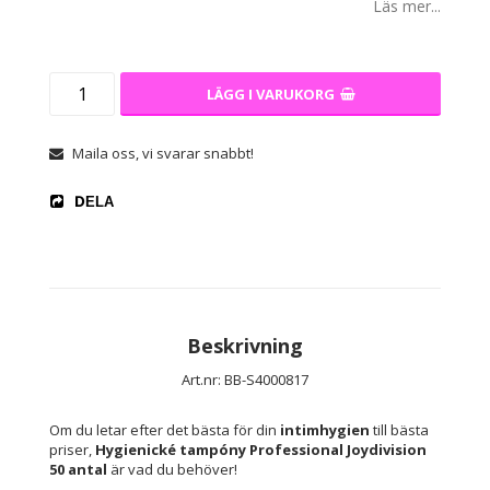
Läs mer...
LÄGG I VARUKORG
Maila oss, vi svarar snabbt!
DELA
Beskrivning
Art.nr: BB-S4000817
Om du letar efter det bästa för din 
intimhygien
 till bästa 
priser, 
Hygienické tampóny Professional Joydivision 
50 antal
 är vad du behöver!