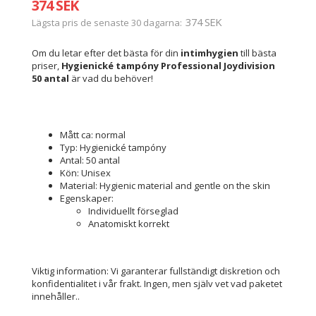
374 SEK
374 SEK
Lägsta pris de senaste 30 dagarna
Om du letar efter det bästa för din
intimhygien
till bästa
priser,
Hygienické tampóny Professional Joydivision
50 antal
är vad du behöver!
Mått ca: normal
Typ: Hygienické tampóny
Antal: 50 antal
Kön: Unisex
Material: Hygienic material and gentle on the skin
Egenskaper:
Individuellt förseglad
Anatomiskt korrekt
Viktig information: Vi garanterar fullständigt diskretion och
konfidentialitet i vår frakt. Ingen, men själv vet vad paketet
innehåller..