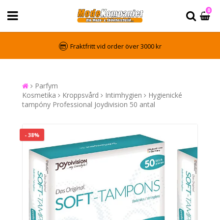
0
Fraktfritt vid order över 3000 kr
Parfym
Kosmetika
Kroppsvård
Intimhygien
Hygienické
tampóny Professional Joydivision 50 antal
- 38%