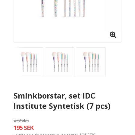
Sminkborstar, set IDC
Institute Syntetisk (7 pcs)
279 SEK
195 SEK
195 SEK
Lägsta pris de senaste 30 dagarna