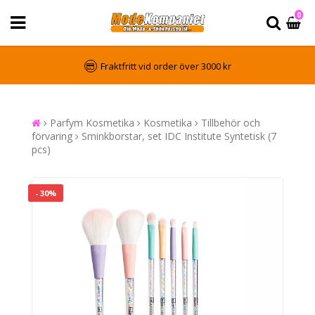
0
Fraktfritt vid order över 3000 kr
Parfym Kosmetika
Kosmetika
Tillbehör och
förvaring
Sminkborstar, set IDC Institute Syntetisk (7
pcs)
- 30%