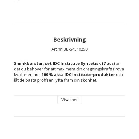
Beskrivning
Art.nr: BB-S4510250
Sminkborstar, set IDC Institute Syntetisk (7 pcs)
 är 
det du behöver för att maximera din dragningskraft! Prova 
kvaliteten hos 
100 % äkta IDC Institute-produkter
 och 
låt de bästa proffsen lyfta fram din skönhet.
Visa mer
Typ: Sminkborstar, set
Material: Syntetisk
Rekommenderad användning: Normal hud
Kapacitet: 25 g