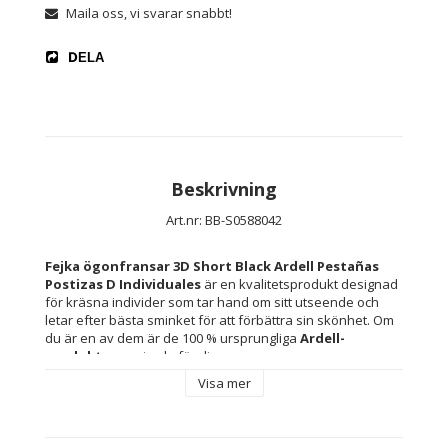
Maila oss, vi svarar snabbt!
DELA
Beskrivning
Art.nr: BB-S0588042
Fejka ögonfransar 3D Short Black Ardell Pestañas 
Postizas D Individuales
 är en kvalitetsprodukt designad 
för kräsna individer som tar hand om sitt utseende och 
letar efter bästa sminket för att förbättra sin skönhet. Om 
du är en av dem är de 100 % ursprungliga 
Ardell-
produkterna
 gjorda för dig.
Visa mer
Design: 3D Short Black