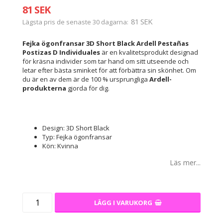
81 SEK
81 SEK
Lägsta pris de senaste 30 dagarna
Fejka ögonfransar 3D Short Black Ardell Pestañas
Postizas D Individuales
är en kvalitetsprodukt designad
för kräsna individer som tar hand om sitt utseende och
letar efter bästa sminket för att förbättra sin skönhet. Om
du är en av dem är de 100 % ursprungliga
Ardell-
produkterna
gjorda för dig.
Design: 3D Short Black
Typ: Fejka ögonfransar
Kön: Kvinna
Läs mer...
LÄGG I VARUKORG