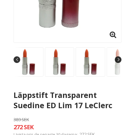
Läppstift Transparent
Suedine ED Lim 17 LeClerc
389 SEK
272 SEK
272 SEK
Lägsta pris de senaste 30 dagarna