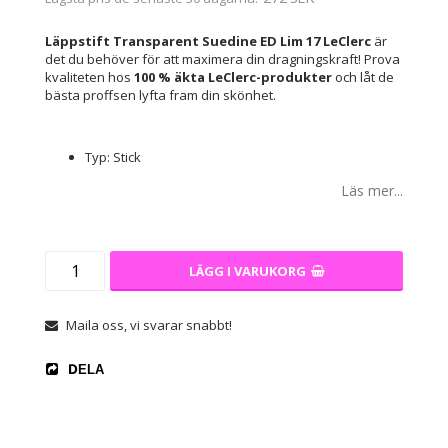
Läppstift Transparent Suedine ED Lim 17 LeClerc
är
det du behöver för att maximera din dragningskraft! Prova
kvaliteten hos
100 % äkta LeClerc-produkter
och låt de
bästa proffsen lyfta fram din skönhet.
Typ: Stick
Läs mer...
LÄGG I VARUKORG
Maila oss, vi svarar snabbt!
DELA