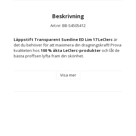
Beskrivning
Art.nr: BB-S4505412
Läppstift Transparent Suedine ED Lim 17 LeClerc
 är 
det du behöver för att maximera din dragningskraft! Prova 
kvaliteten hos 
100 % äkta LeClerc-produkter
 och låt de 
bästa proffsen lyfta fram din skönhet.
Typ: Stick
Visa mer