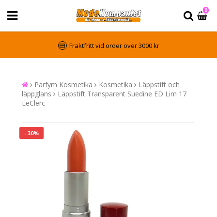
0
Fraktfritt vid order över 3000 kr
Parfym Kosmetika
Kosmetika
Läppstift och
läppglans
Läppstift Transparent Suedine ED Lim 17
LeClerc
- 30%