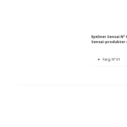
Eyeliner Sensai Nº 
Sensai-produkter
 
Färg: Nº 01
Typ: Eyeliner