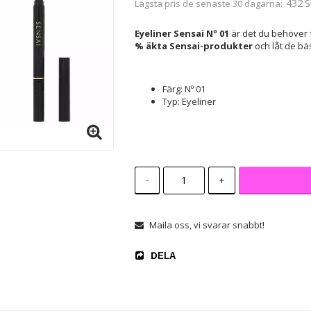
432 S
Lägsta pris de senaste 30 dagarna
Eyeliner Sensai Nº 01
är det du behöver f
% äkta Sensai-produkter
och låt de bä
Färg: Nº 01
Typ: Eyeliner
-
+
Maila oss, vi svarar snabbt!
DELA