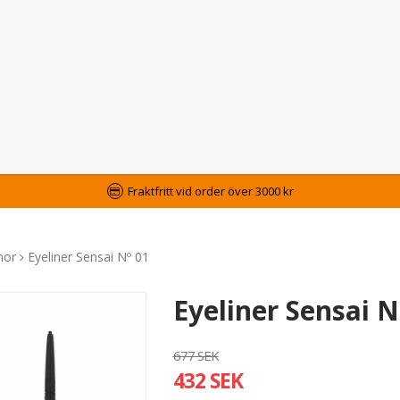
Fraktfritt vid order över 3000 kr
nor
Eyeliner Sensai Nº 01
Eyeliner Sensai N
677 SEK
432 SEK