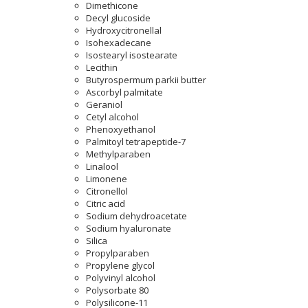
Dimethicone
Decyl glucoside
Hydroxycitronellal
Isohexadecane
Isostearyl isostearate
Lecithin
Butyrospermum parkii butter
Ascorbyl palmitate
Geraniol
Cetyl alcohol
Phenoxyethanol
Palmitoyl tetrapeptide-7
Methylparaben
Linalool
Limonene
Citronellol
Citric acid
Sodium dehydroacetate
Sodium hyaluronate
Silica
Propylparaben
Propylene glycol
Polyvinyl alcohol
Polysorbate 80
Polysilicone-11