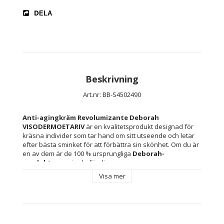
DELA
Beskrivning
Art.nr: BB-S4502490
Anti-agingkräm Revolumizante Deborah 
VISODERMOETARIV
 är en kvalitetsprodukt designad för 
kräsna individer som tar hand om sitt utseende och letar 
efter bästa sminket för att förbättra sin skönhet. Om du är 
en av dem är de 100 % ursprungliga 
Deborah-
produkterna
 gjorda för dig.
Visa mer
Ingrediens: 
Parfum
Hydrolyzed hyaluronic acid