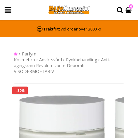
0
Fraktfritt vid order över 3000 kr
Parfym
Kosmetika
Ansiktsvård
Rynkbehandling
Anti-
agingkräm Revolumizante Deborah
VISODERMOETARIV
- 30%