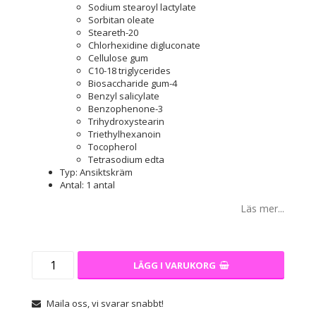
Sodium stearoyl lactylate
Sorbitan oleate
Steareth-20
Chlorhexidine digluconate
Cellulose gum
C10-18 triglycerides
Biosaccharide gum-4
Benzyl salicylate
Benzophenone-3
Trihydroxystearin
Triethylhexanoin
Tocopherol
Tetrasodium edta
Typ: Ansiktskräm
Antal: 1 antal
Läs mer...
LÄGG I VARUKORG
Maila oss, vi svarar snabbt!