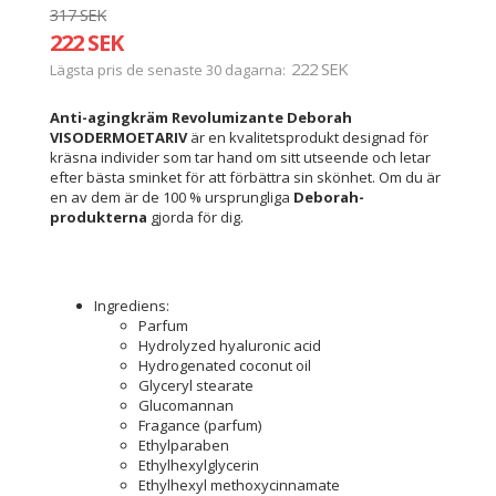
317 SEK
222 SEK
222 SEK
Lägsta pris de senaste 30 dagarna
Anti-agingkräm Revolumizante Deborah
VISODERMOETARIV
är en kvalitetsprodukt designad för
kräsna individer som tar hand om sitt utseende och letar
efter bästa sminket för att förbättra sin skönhet. Om du är
en av dem är de 100 % ursprungliga
Deborah-
produkterna
gjorda för dig.
Ingrediens:
Parfum
Hydrolyzed hyaluronic acid
Hydrogenated coconut oil
Glyceryl stearate
Glucomannan
Fragance (parfum)
Ethylparaben
Ethylhexylglycerin
Ethylhexyl methoxycinnamate