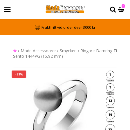
0
Fraktfritt vid order över 3000 kr
Mode Accessoarer
Smycken
Ringar
Damring Ti
Sento 1444PG (15,92 mm)
- 81%