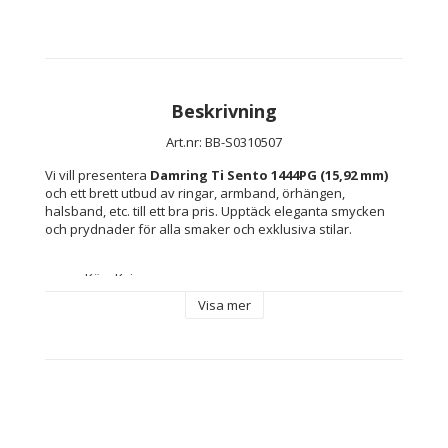
Beskrivning
Art.nr: BB-S0310507
Vi vill presentera 
Damring Ti Sento 1444PG (15,92 mm)
och ett brett utbud av ringar, armband, örhängen, 
halsband, etc. till ett bra pris. Upptäck eleganta smycken 
och prydnader för alla smaker och exklusiva stilar.
Kön: Kvinna
Färg: Grå
Visa mer
Material: 
Silver
Pärla
Storlek: 15,92 mm