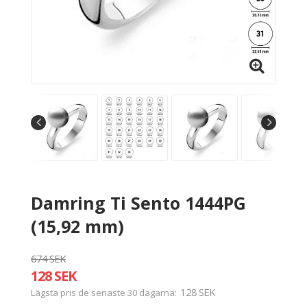
Damring Ti Sento 1444PG
(15,92 mm)
674 SEK
128 SEK
128 SEK
Lägsta pris de senaste 30 dagarna