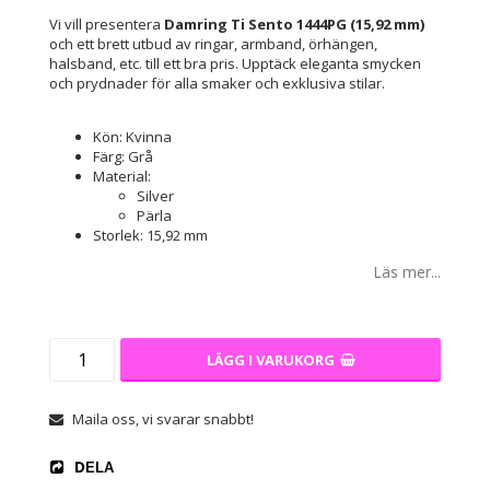
Vi vill presentera
Damring Ti Sento 1444PG (15,92 mm)
och ett brett utbud av ringar, armband, örhängen,
halsband, etc. till ett bra pris. Upptäck eleganta smycken
och prydnader för alla smaker och exklusiva stilar.
Kön: Kvinna
Färg: Grå
Material:
Silver
Pärla
Storlek: 15,92 mm
Läs mer...
LÄGG I VARUKORG
Maila oss, vi svarar snabbt!
DELA