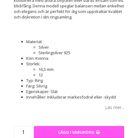
kombinera med andra smycken eller bäras ensam som ett
blickfång. Denna modell speglar balansen mellan enkelhet
och elegans och är perfekt för dig som uppskattar kvalitet
och diskretion i din ringsamling.
Material:
Silver
Sterlingsilver 925
Kön: Kvinna
Storlek:
16,5 mm
12
Typ: Ring
Färg: Silvrig
Egenskaper: Slät
Innehåller: Inkluderar märkesfodral eller -skydd
Läs mer...
LÄGG I VARUKORG