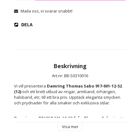
Maila oss, vi svarar snabbt!
DELA
Beskrivning
Art.nr: BB-S0310016
Vi vill presentera 
Damring Thomas Sabo 917-001-12-52 
(12)
 och ett brett utbud av ringar, armband, örhängen, 
halsband, etc. till ett bra pris. Upptäck eleganta smycken 
och prydnader för alla smaker och exklusiva stilar.
Damringen TR1917-001-12-52 från Thomas Sabo
 är ett 
smycke i 925 sterlingsilver
 som utmärker sig med sin 
Visa mer
tidlösa och sofistikerade design. Tillverkad i 
högkvalitativt silver
 har denna 
ring
 en 
slät och 