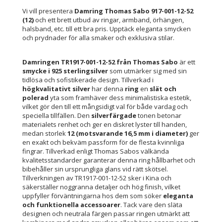
Vi vill presentera
Damring Thomas Sabo 917-001-12-52
(12)
och ett brett utbud av ringar, armband, örhängen,
halsband, etc. till ett bra pris. Upptäck eleganta smycken
och prydnader för alla smaker och exklusiva stilar.
Damringen TR1917-001-12-52 från Thomas Sabo
är ett
smycke i 925 sterlingsilver
som utmärker sig med sin
tidlösa och sofistikerade design. Tillverkad i
högkvalitativt silver
har denna
ring
en
slät och
polerad
yta som framhäver dess minimalistiska estetik,
vilket gör den till ett mångsidigt val för både vardag och
speciella tillfällen. Den
silverfärgade
tonen betonar
materialets renhet och ger en diskret lyster till handen,
medan storlek
12 (motsvarande 16,5 mm i diameter)
ger
en exakt och bekväm passform för de flesta kvinnliga
fingrar. Tillverkad enligt Thomas Sabos välkända
kvalitetsstandarder garanterar denna ring hållbarhet och
bibehåller sin ursprungliga glans vid rätt skötsel.
Tillverkningen av TR1917-001-12-52 sker i Kina och
säkerställer noggranna detaljer och hög finish, vilket
uppfyller förväntningarna hos dem som söker
eleganta
och funktionella accessoarer
. Tack vare den släta
designen och neutrala färgen passar ringen utmärkt att