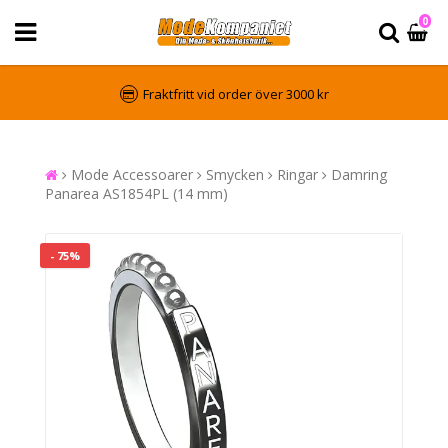
0
Fraktfritt vid order över 3000 kr
Mode Accessoarer
Smycken
Ringar
Damring
Panarea AS1854PL (14 mm)
- 75%