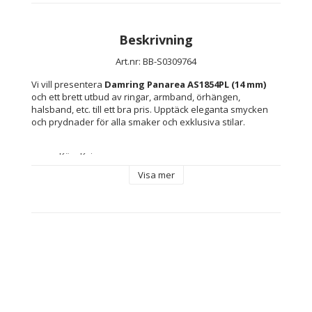
Beskrivning
Art.nr: BB-S0309764
Vi vill presentera 
Damring Panarea AS1854PL (14 mm)
och ett brett utbud av ringar, armband, örhängen, 
halsband, etc. till ett bra pris. Upptäck eleganta smycken 
och prydnader för alla smaker och exklusiva stilar.
Kön: Kvinna
Material: Silver
Visa mer
Storlek: 14 mm