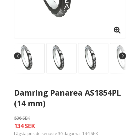
Damring Panarea AS1854PL
(14 mm)
536 SEK
134 SEK
134 SEK
Lägsta pris de senaste 30 dagarna