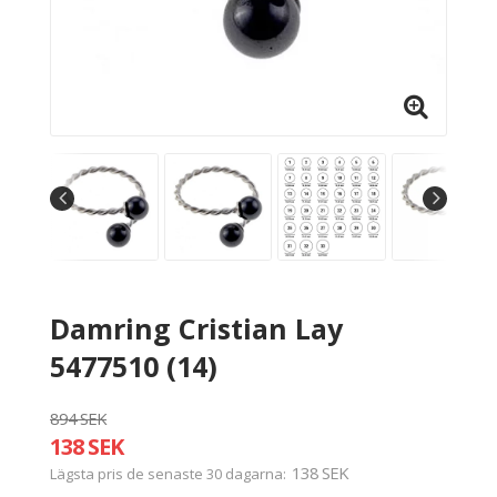
Damring Cristian Lay
5477510 (14)
894 SEK
138 SEK
138 SEK
Lägsta pris de senaste 30 dagarna