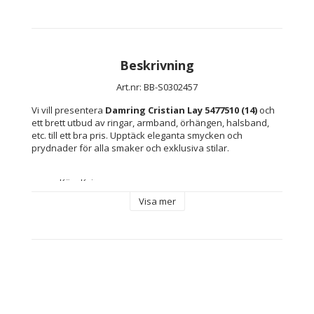
Beskrivning
Art.nr: BB-S0302457
Vi vill presentera 
Damring Cristian Lay 5477510 (14)
 och 
ett brett utbud av ringar, armband, örhängen, halsband, 
etc. till ett bra pris. Upptäck eleganta smycken och 
prydnader för alla smaker och exklusiva stilar.
Kön: Kvinna
Storlek: 14
Visa mer
Typ: Ring
Material: Sterlingsilver
Innehåller: Inkluderar märkesfodral eller -skydd