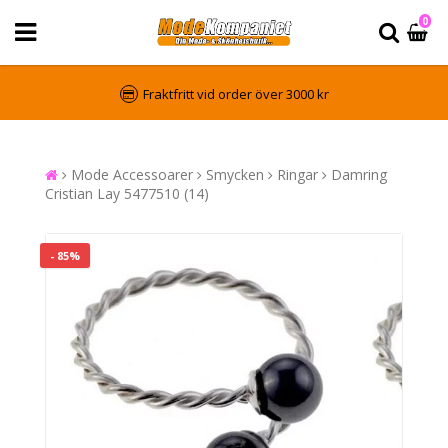
0
Fraktfritt vid order över 3000 kr
Mode Accessoarer
Smycken
Ringar
Damring
Cristian Lay 5477510 (14)
- 85%