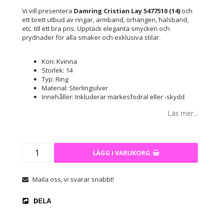
Vi vill presentera
Damring Cristian Lay 5477510 (14)
och
ett brett utbud av ringar, armband, örhängen, halsband,
etc. till ett bra pris. Upptäck eleganta smycken och
prydnader för alla smaker och exklusiva stilar.
Kön: Kvinna
Storlek: 14
Typ: Ring
Material: Sterlingsilver
Innehåller: Inkluderar märkesfodral eller -skydd
Läs mer...
LÄGG I VARUKORG
Maila oss, vi svarar snabbt!
DELA