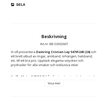
DELA
Beskrivning
Art.nr: BB-S0302607
Vi vill presentera 
Damring Cristian Lay 54741240 (24)
 och 
ett brett utbud av ringar, armband, örhängen, halsband, 
etc. till ett bra pris. Upptäck eleganta smycken och 
prydnader för alla smaker och exklusiva stilar.
Anillo Mujer 54741240
 från Cristian Lay är ett elegant val 
inom kategorin 
damring
, utformad för dem som 
Visa mer
uppskattar kombinationen av stil och hållbarhet i sina 
vardagssmycken. Denna modell utmärker sig genom att 
vara tillverkad i en blandning av 
silver och stål
, material 
kända för sin slitstyrka, starka glans och låga 
underhållsbehov, vilket gör att ringen behåller sitt 
ursprungliga utseende även vid daglig användning. Den 