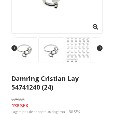
Damring Cristian Lay
54741240 (24)
894 SEK
138 SEK
138 SEK
Lägsta pris de senaste 30 dagarna