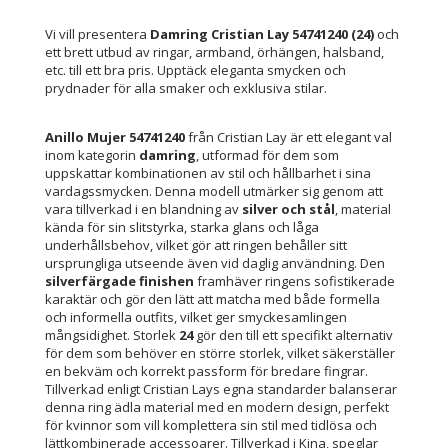
Vi vill presentera
Damring Cristian Lay 54741240 (24)
och
ett brett utbud av ringar, armband, örhängen, halsband,
etc. till ett bra pris. Upptäck eleganta smycken och
prydnader för alla smaker och exklusiva stilar.
Anillo Mujer 54741240
från Cristian Lay är ett elegant val
inom kategorin
damring
, utformad för dem som
uppskattar kombinationen av stil och hållbarhet i sina
vardagssmycken. Denna modell utmärker sig genom att
vara tillverkad i en blandning av
silver och stål
, material
kända för sin slitstyrka, starka glans och låga
underhållsbehov, vilket gör att ringen behåller sitt
ursprungliga utseende även vid daglig användning. Den
silverfärgade finishen
framhäver ringens sofistikerade
karaktär och gör den lätt att matcha med både formella
och informella outfits, vilket ger smyckesamlingen
mångsidighet. Storlek
24
gör den till ett specifikt alternativ
för dem som behöver en större storlek, vilket säkerställer
en bekväm och korrekt passform för bredare fingrar.
Tillverkad enligt Cristian Lays egna standarder balanserar
denna ring ädla material med en modern design, perfekt
för kvinnor som vill komplettera sin stil med tidlösa och
lättkombinerade accessoarer. Tillverkad i Kina, speglar