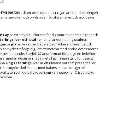
EK
4741200 (20)
och ett brett utbud av ringar, armband, örhängen,
eleganta smycken och prydnader för alla smaker och exklusiva
an Lay
är ett smycke utformat för dig som söker ett elegant och
terlingsilver och stål
kombinerar denna ring
stålets
eganta glans
, vilket ger både ett sofistikerat utseende och
n är mycket mångsidig, lätt att matcha med andra accessoarer
 mer avslappnade. Storlek
20
är utformad för att ge en bekväm
e, medan designen i ädelmetall gör ringen tålig för dagligt
enna
ring i sterlingsilver
är ett utmärkt val som present eller
cke i din smyckeskollektion, med balans mellan design och
 kvaliteten och detaljfokuset som kännetecknar Cristian Lay,
ccessoar.