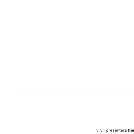
Vi vill presentera 
Dam