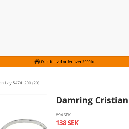
Fraktfritt vid order över 3000 kr
ian Lay 54741200 (20)
Damring Cristian
894 SEK
138 SEK