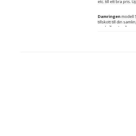
etc. till ett bra pri
Damringen
 modell 
tillskott till din samlin
med 
silvrets elega
finishen är mycket må
avslappnade. Storle
designen i ädelmetal
är ett utmärkt val so
mellan design och fu
Lay, och är ett påli
Kön: Kvinna
Storlek: 20
Typ: Ring
Färg: Silvrig
Material: Stål
Innehåller: In