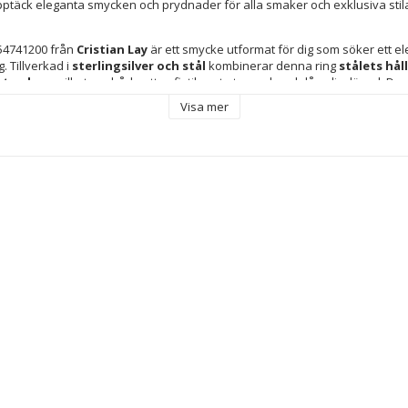
s. Upptäck eleganta smycken och prydnader för alla smaker och exklusiva stil
54741200 från 
Cristian Lay
 är ett smycke utformat för dig som söker ett ele
g. Tillverkad i 
sterlingsilver och stål
 kombinerar denna ring 
stålets hål
nta glans
, vilket ger både ett sofistikerat utseende och lång livslängd. Den
ngsidig, lätt att matcha med andra accessoarer och passar olika stilar, från
Visa mer
k 
20
 är utformad för att ge en bekväm och säker passform för de flesta 
l gör ringen tålig för dagligt bruk och mindre benägen att oxidera. Denna 
r
m present eller för dig som vill lägga till ett kvalitetsmycke i din smyckeskol
nktion. Noggrant tillverkad speglar den kvaliteten och detaljfokuset som k
tligt val inom modern damaccessoar.
kluderar märkesfodral eller -skydd