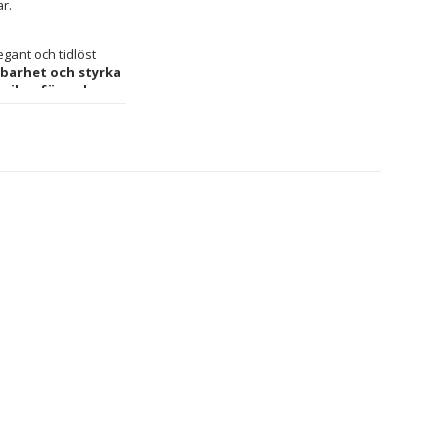
ar.
gant och tidlöst 
lbarhet och styrka
 
silverfärgade
 formella till mer 
användare, medan 
ing i sterlingsilver
lektion, med balans 
ännetecknar Cristian 