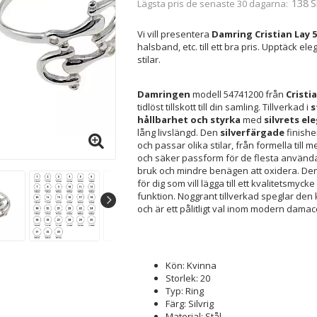
138 S
Lägsta pris de senaste 30 dagarna
Vi vill presentera
Damring Cristian Lay 5
halsband, etc. till ett bra pris. Upptäck 
stilar.
Damringen
modell 54741200 från
Cristi
tidlöst tillskott till din samling. Tillverkad i
s
hållbarhet och styrka
med
silvrets el
lång livslängd. Den
silverfärgade
finishe
och passar olika stilar, från formella till
och säker passform för de flesta användar
bruk och mindre benägen att oxidera. D
för dig som vill lägga till ett kvalitetsmy
funktion. Noggrant tillverkad speglar den
och är ett pålitligt val inom modern dama
Kön: Kvinna
Storlek: 20
Typ: Ring
Färg: Silvrig
Material: Stål