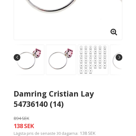
Damring Cristian Lay
54736140 (14)
894 SEK
138 SEK
138 SEK
Lägsta pris de senaste 30 dagarna