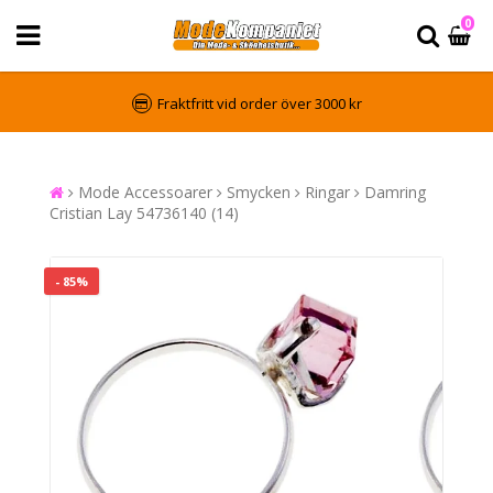
0
Fraktfritt vid order över 3000 kr
Mode Accessoarer
Smycken
Ringar
Damring
Cristian Lay 54736140 (14)
- 85%