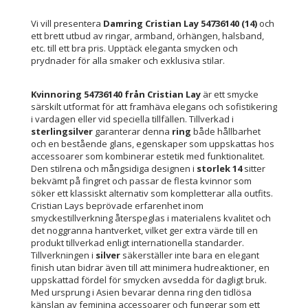
Vi vill presentera
Damring Cristian Lay 54736140 (14)
och
ett brett utbud av ringar, armband, örhängen, halsband,
etc. till ett bra pris. Upptäck eleganta smycken och
prydnader för alla smaker och exklusiva stilar.
Kvinnoring 54736140 från Cristian Lay
är ett smycke
särskilt utformat för att framhäva elegans och sofistikering
i vardagen eller vid speciella tillfällen. Tillverkad i
sterlingsilver
garanterar denna
ring
både hållbarhet
och en bestående glans, egenskaper som uppskattas hos
accessoarer som kombinerar estetik med funktionalitet.
Den stilrena och mångsidiga designen i
storlek 14
sitter
bekvämt på fingret och passar de flesta kvinnor som
söker ett klassiskt alternativ som kompletterar alla outfits.
Cristian Lays beprövade erfarenhet inom
smyckestillverkning återspeglas i materialens kvalitet och
det noggranna hantverket, vilket ger extra värde till en
produkt tillverkad enligt internationella standarder.
Tillverkningen i
silver
säkerställer inte bara en elegant
finish utan bidrar även till att minimera hudreaktioner, en
uppskattad fördel för smycken avsedda för dagligt bruk.
Med ursprung i Asien bevarar denna ring den tidlösa
känslan av feminina accessoarer och fungerar som ett