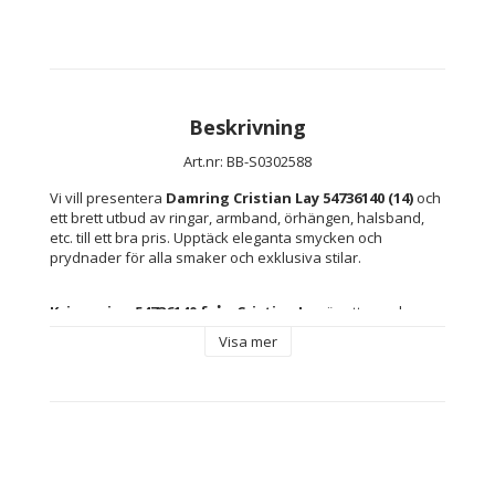
Beskrivning
Art.nr: BB-S0302588
Vi vill presentera 
Damring Cristian Lay 54736140 (14)
 och 
ett brett utbud av ringar, armband, örhängen, halsband, 
etc. till ett bra pris. Upptäck eleganta smycken och 
prydnader för alla smaker och exklusiva stilar.
Kvinnoring 54736140 från Cristian Lay
 är ett smycke 
särskilt utformat för att framhäva elegans och sofistikering 
Visa mer
i vardagen eller vid speciella tillfällen. Tillverkad i 
sterlingsilver
 garanterar denna 
ring
 både hållbarhet 
och en bestående glans, egenskaper som uppskattas hos 
accessoarer som kombinerar estetik med funktionalitet. 
Den stilrena och mångsidiga designen i 
storlek 14
 sitter 
bekvämt på fingret och passar de flesta kvinnor som 
söker ett klassiskt alternativ som kompletterar alla outfits. 
Cristian Lays beprövade erfarenhet inom 