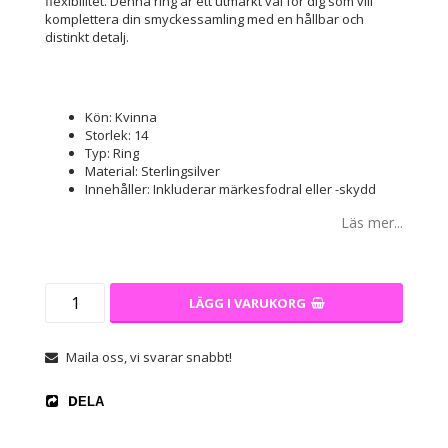
flexibilitet. Denna ring är ett utmärkt val för dig som vill
komplettera din smyckessamling med en hållbar och
distinkt detalj.
Kön: Kvinna
Storlek: 14
Typ: Ring
Material: Sterlingsilver
Innehåller: Inkluderar märkesfodral eller -skydd
Läs mer...
LÄGG I VARUKORG
Maila oss, vi svarar snabbt!
DELA