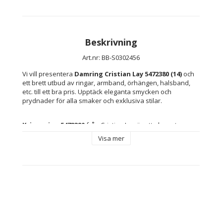
Beskrivning
Art.nr: BB-S0302456
Vi vill presentera 
Damring Cristian Lay 5472380 (14)
 och 
ett brett utbud av ringar, armband, örhängen, halsband, 
etc. till ett bra pris. Upptäck eleganta smycken och 
prydnader för alla smaker och exklusiva stilar.
Kvinnoring 5472380
 från Cristian Lay är ett elegant 
smycke
 utformat för att lyfta varje outfit tack vare sin 
Visa mer
tillverkning i 
sterlingsilver
, ett material känt för sin 
långvariga glans, slitstyrka och lämplighet för känslig hud. 
Denna 
ring
, särskilt framtagen för den moderna kvinnan, 
erbjuds i 
storlek 14
 som passar bekvämt på medelstora 
händer och ger en säker och stilren placering på fingret. 
Den noggrant bearbetade finishen speglar varumärkets 
känsla för detaljer, medan valet av 
sterlingsilver
 ger 
både ett sofistikerat utseende och garanterar en 
kvalitetsring som är hypoallergen och lätt att underhålla. 