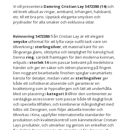
Vi vill presentera
Damring Cristian Lay 5472380 (14)
och
ett brett utbud av ringar, armband, örhängen, halsband,
etc. till ett bra pris. Upptäck eleganta smycken och
prydnader för alla smaker och exklusiva stilar.
Kvinnoring 5472380
från Cristian Lay är ett elegant
smycke
utformat för att lyfta varje outfit tack vare sin
tillverkning i
sterlingsilver
, ett material känt för sin
långvariga glans, slitstyrka och lämplighet för känslig hud.
Denna
ring
, särskilt framtagen för den moderna kvinnan,
erbjuds i
storlek 14
som passar bekvämt på medelstora
händer och ger en säker och stilren placering på fingret.
Den noggrant bearbetade finishen speglar varumärkets
känsla för detaljer, medan valet av
sterlingsilver
ger
både ett sofistikerat utseende och garanterar en
kvalitetsring som är hypoallergen och lätt att underhålla.
Med sin placering i
kategori 3
tillhör den sortimentet av
vardagliga accessoarer som passar både till dagligt bruk
och speciella tillfällen, och kombinerar mångsidighet med
tidlös stil. Designen, som följer aktuella trender och
tillverkas i Kina, uppfyller internationella standarder för
produktion och kvalitetskontroll som kännetecknar Cristian
Lays produkter, och utmärker sig genom sin enkelhet och