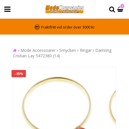
0
Fraktfritt vid order över 3000 kr
Mode Accessoarer
Smycken
Ringar
Damring
Cristian Lay 5472380 (14)
- 85%