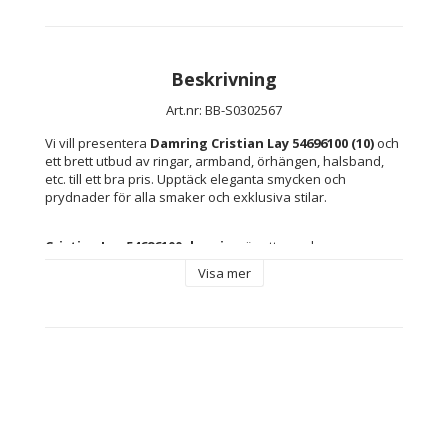
Beskrivning
Art.nr: BB-S0302567
Vi vill presentera 
Damring Cristian Lay 54696100 (10)
 och 
ett brett utbud av ringar, armband, örhängen, halsband, 
etc. till ett bra pris. Upptäck eleganta smycken och 
prydnader för alla smaker och exklusiva stilar.
Cristian Lay 54696100 damring
 är ett smycke som 
kombinerar modern elegans och hållbara material, 
Visa mer
utformat för att lyfta fram varje kvinnlig stil. Denna 
ring
 är 
tillverkad i en blandning av 
silver och stål
, vilket ger den 
en påtaglig styrka och en sofistikerad 
silverfärgad
 finish 
som är både mångsidig och tidlös, perfekt för både 
formella tillfällen och vardagsbruk. 
Storlek 10
 är utformad 
för att sitta bekvämt på den moderna kvinnans hand och 
ger en säker och smickrande passform. Designen, som 
följer Cristian Lays samtida trender, utmärker sig genom 
sin enkelhet och lättskötta egenskaper tack vare 
kombinationen av högkvalitativa material, vilket ger 