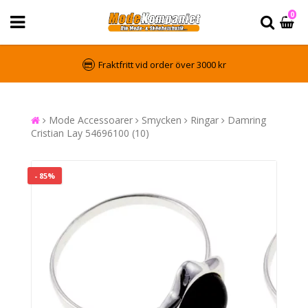
0
Fraktfritt vid order över 3000 kr
Mode Accessoarer
Smycken
Ringar
Damring
Cristian Lay 54696100 (10)
- 85%