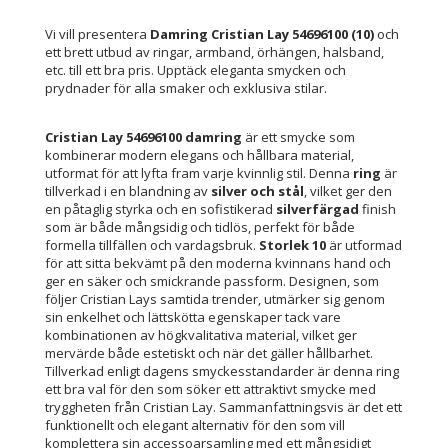
Vi vill presentera
Damring Cristian Lay 54696100 (10)
och
ett brett utbud av ringar, armband, örhängen, halsband,
etc. till ett bra pris. Upptäck eleganta smycken och
prydnader för alla smaker och exklusiva stilar.
Cristian Lay 54696100 damring
är ett smycke som
kombinerar modern elegans och hållbara material,
utformat för att lyfta fram varje kvinnlig stil. Denna
ring
är
tillverkad i en blandning av
silver och stål
, vilket ger den
en påtaglig styrka och en sofistikerad
silverfärgad
finish
som är både mångsidig och tidlös, perfekt för både
formella tillfällen och vardagsbruk.
Storlek 10
är utformad
för att sitta bekvämt på den moderna kvinnans hand och
ger en säker och smickrande passform. Designen, som
följer Cristian Lays samtida trender, utmärker sig genom
sin enkelhet och lättskötta egenskaper tack vare
kombinationen av högkvalitativa material, vilket ger
mervärde både estetiskt och när det gäller hållbarhet.
Tillverkad enligt dagens smyckesstandarder är denna ring
ett bra val för den som söker ett attraktivt smycke med
tryggheten från Cristian Lay. Sammanfattningsvis är det ett
funktionellt och elegant alternativ för den som vill
komplettera sin accessoarsamling med ett mångsidigt