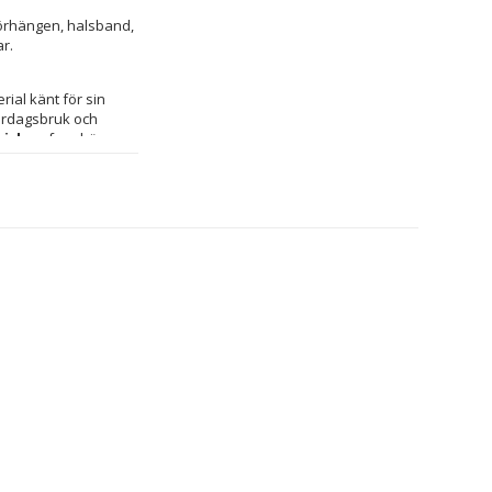
 örhängen, halsband, 
ar.
erial känt för sin 
vardagsbruk och 
inishen
 framhäver 
peglar Cristian Lays 
sstandarder som 
its, från 
iktad till kvinnor 
behör för den som 
inte bara skönhet 
y ett prisvärt och 
ierad kvalitet i dina 