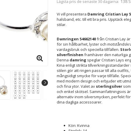
138 S
Lägsta pris de senaste 30 dagarna
Vi vill presentera
Damring Cristian Lay 5
halsband, etc. till ett bra pris. Upptäck 
stilar.
Damringen 54662140
från Cristian Lay är
för sin hållbarhet, lyster och motståndskraf
vardagsbruk och speciella tillfällen.
Storl
silverfinishen
framhäver den naturliga gla
Denna
damring
speglar Cristian Lays en
Kina enligt strikta tillverkningsstandarder
stilen gör att ringen passar till alla outfits
mångsidigt smycke för varje tillfälle. Specie
med modern design och erbjuder ett utmä
och fina ytor. Valet av
sterlingsilver
som 
och enkel skötsel. Sammanfattningsvis är d
alternativ inom silversmycken, perfekt för
dina dagliga accessoarer.
Kön: Kvinna
Storlek: 14