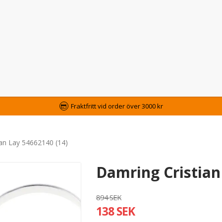
Fraktfritt vid order över 3000 kr
ian Lay 54662140 (14)
Damring Cristian
894 SEK
138 SEK