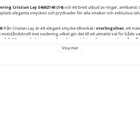
ring Cristian Lay 54662140 (14)
 och ett brett utbud av ringar, armband,
s. Upptäck eleganta smycken och prydnader för alla smaker och exklusiva stil
40
 från Cristian Lay är ett elegant smycke tillverkat i 
sterlingsilver
, ett mat
h motståndskraft mot oxidering, vilket gör det till ett utmärkt val för både 
orlek 14
 ger en bekväm passform för medelstora fingrar, medan 
silverf
 och tillför en sofistikerad touch som alltid är modern. Denna 
damring
 s
Visa mer
tet och noggrannhet, noggrant monterad i Kina enligt strikta tillverkning
s integritet och äkthet. Den tidlösa stilen gör att ringen passar till alla outf
rmella, vilket gör den till ett mångsidigt smycke för varje tillfälle. Speciellt r
raditionellt hantverk med modern design och erbjuder ett utmärkande till
la material och fina ytor. Valet av 
sterlingsilver
 som huvudmaterial ger 
ängd och enkel skötsel. Sammanfattningsvis är denna modell från Cristian La
inom silversmycken, perfekt för dig som uppskattar elegant enkelhet och certif
ingsilver
kluderar märkesfodral eller -skydd