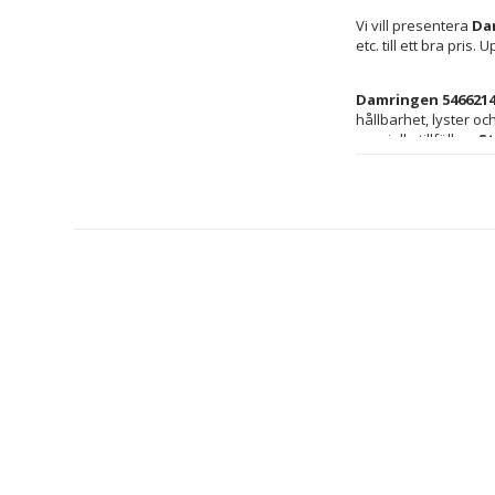
Vi vill presentera 
Dam
etc. till ett bra pri
Damringen 546621
hållbarhet, lyster oc
speciella tillfällen. 
St
den naturliga glansen
engagemang för kvali
säkerställer produkten
avslappnade till mer fo
förenar denna ring t
söker elegans med äd
utan även lång livsl
pålitligt alternativ 
dagliga accessoarer.
Kön: Kvinna
Storlek: 14
Typ: Ring
Material: Sterl
Innehåller: In