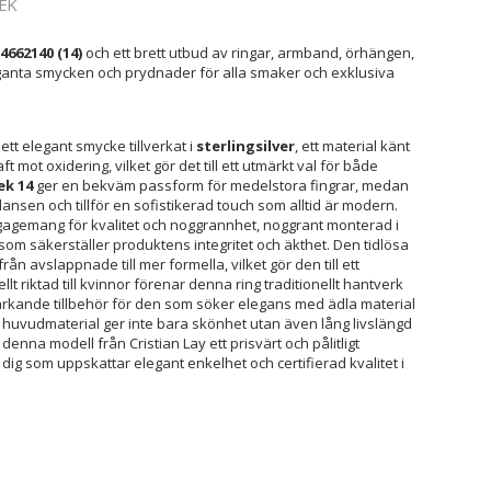
EK
4662140 (14)
och ett brett utbud av ringar, armband, örhängen,
eleganta smycken och prydnader för alla smaker och exklusiva
 ett elegant smycke tillverkat i
sterlingsilver
, ett material känt
t mot oxidering, vilket gör det till ett utmärkt val för både
ek 14
ger en bekväm passform för medelstora fingrar, medan
nsen och tillför en sofistikerad touch som alltid är modern.
gagemang för kvalitet och noggrannhet, noggrant monterad i
 som säkerställer produktens integritet och äkthet. Den tidlösa
, från avslappnade till mer formella, vilket gör den till ett
llt riktad till kvinnor förenar denna ring traditionellt hantverk
rkande tillbehör för den som söker elegans med ädla material
huvudmaterial ger inte bara skönhet utan även lång livslängd
enna modell från Cristian Lay ett prisvärt och pålitligt
 dig som uppskattar elegant enkelhet och certifierad kvalitet i