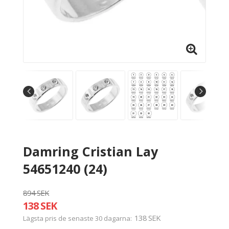
Damring Cristian Lay
54651240 (24)
894 SEK
138 SEK
138 SEK
Lägsta pris de senaste 30 dagarna