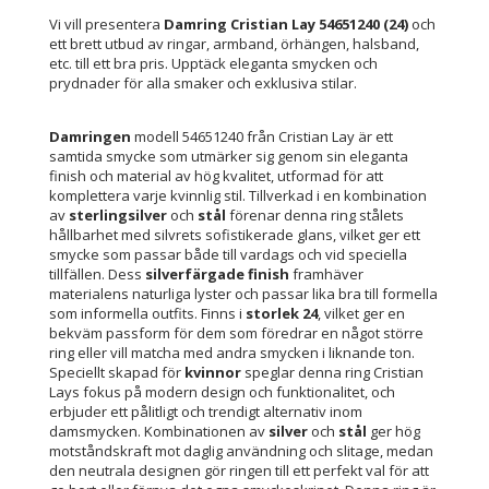
Vi vill presentera
Damring Cristian Lay 54651240 (24)
och
ett brett utbud av ringar, armband, örhängen, halsband,
etc. till ett bra pris. Upptäck eleganta smycken och
prydnader för alla smaker och exklusiva stilar.
Damringen
modell 54651240 från Cristian Lay är ett
samtida smycke som utmärker sig genom sin eleganta
finish och material av hög kvalitet, utformad för att
komplettera varje kvinnlig stil. Tillverkad i en kombination
av
sterlingsilver
och
stål
förenar denna ring stålets
hållbarhet med silvrets sofistikerade glans, vilket ger ett
smycke som passar både till vardags och vid speciella
tillfällen. Dess
silverfärgade finish
framhäver
materialens naturliga lyster och passar lika bra till formella
som informella outfits. Finns i
storlek 24
, vilket ger en
bekväm passform för dem som föredrar en något större
ring eller vill matcha med andra smycken i liknande ton.
Speciellt skapad för
kvinnor
speglar denna ring Cristian
Lays fokus på modern design och funktionalitet, och
erbjuder ett pålitligt och trendigt alternativ inom
damsmycken. Kombinationen av
silver
och
stål
ger hög
motståndskraft mot daglig användning och slitage, medan
den neutrala designen gör ringen till ett perfekt val för att