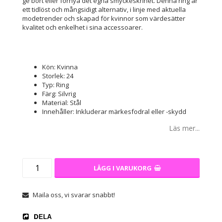
ge bort eller förnya det egna smyckeskrinet. Denna ring är
ett tidlöst och mångsidigt alternativ, i linje med aktuella
modetrender och skapad för kvinnor som värdesätter
kvalitet och enkelhet i sina accessoarer.
Kön: Kvinna
Storlek: 24
Typ: Ring
Färg: Silvrig
Material: Stål
Innehåller: Inkluderar märkesfodral eller -skydd
Läs mer...
LÄGG I VARUKORG
Maila oss, vi svarar snabbt!
DELA