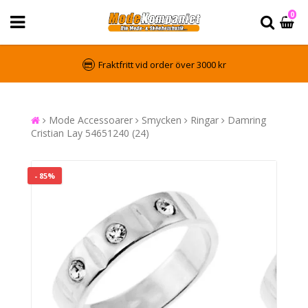
0
Fraktfritt vid order över 3000 kr
Mode Accessoarer
Smycken
Ringar
Damring
Cristian Lay 54651240 (24)
- 85%