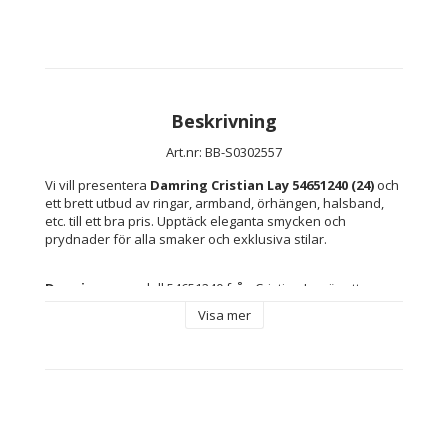
Beskrivning
Art.nr: BB-S0302557
Vi vill presentera 
Damring Cristian Lay 54651240 (24)
 och 
ett brett utbud av ringar, armband, örhängen, halsband, 
etc. till ett bra pris. Upptäck eleganta smycken och 
prydnader för alla smaker och exklusiva stilar.
Damringen
 modell 54651240 från Cristian Lay är ett 
samtida smycke som utmärker sig genom sin eleganta 
Visa mer
finish och material av hög kvalitet, utformad för att 
komplettera varje kvinnlig stil. Tillverkad i en kombination 
av 
sterlingsilver
 och 
stål
 förenar denna ring stålets 
hållbarhet med silvrets sofistikerade glans, vilket ger ett 
smycke som passar både till vardags och vid speciella 
tillfällen. Dess 
silverfärgade finish
 framhäver 
materialens naturliga lyster och passar lika bra till formella 