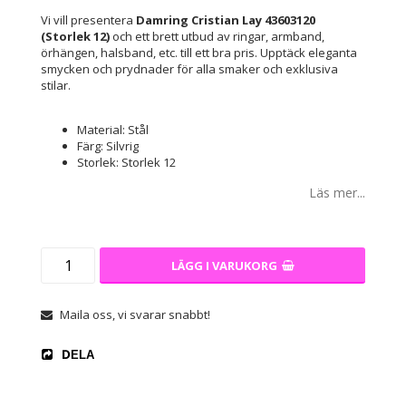
Vi vill presentera
Damring Cristian Lay 43603120
(Storlek 12)
och ett brett utbud av ringar, armband,
örhängen, halsband, etc. till ett bra pris. Upptäck eleganta
smycken och prydnader för alla smaker och exklusiva
stilar.
Material: Stål
Färg: Silvrig
Storlek: Storlek 12
Läs mer...
LÄGG I VARUKORG
Maila oss, vi svarar snabbt!
DELA