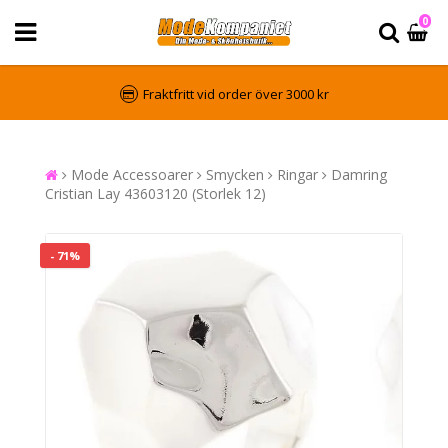
0
Fraktfritt vid order över 3000 kr
Mode Accessoarer
Smycken
Ringar
Damring
Cristian Lay 43603120 (Storlek 12)
- 71%