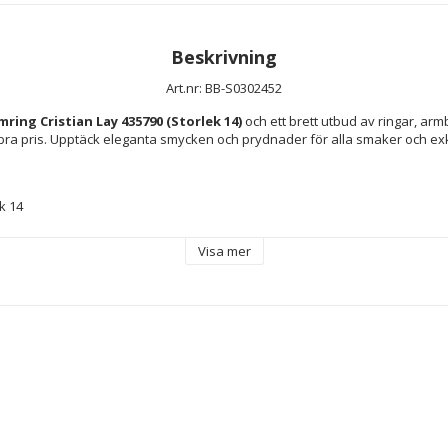
Beskrivning
Art.nr: BB-S0302452
ring Cristian Lay 435790 (Storlek 14)
 och ett brett utbud av ringar, ar
tt bra pris. Upptäck eleganta smycken och prydnader för alla smaker och exkl
ek 14
Visa mer