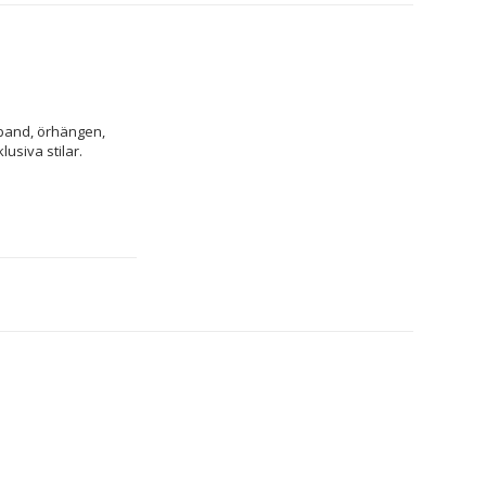
mband, örhängen, 
usiva stilar.