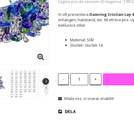
138 S
Lägsta pris de senaste 30 dagarna
Vi vill presentera
Damring Cristian Lay 4
örhängen, halsband, etc. till ett bra pri
exklusiva stilar.
Material: Stål
Storlek: Storlek 14
-
+
Maila oss, vi svarar snabbt!
DELA