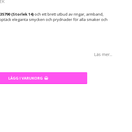
EK
35790 (Storlek 14)
och ett brett utbud av ringar, armband,
s. Upptäck eleganta smycken och prydnader för alla smaker och
Läs mer...
LÄGG I VARUKORG