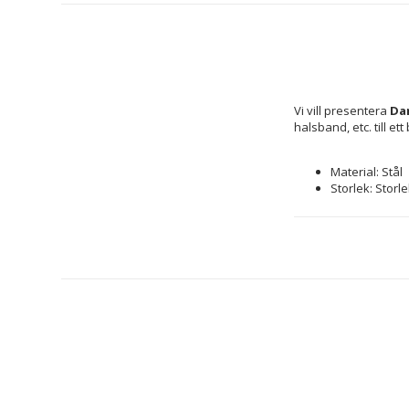
Vi vill presentera 
Dam
halsband, etc. till e
Material: Stål
Storlek: Storl