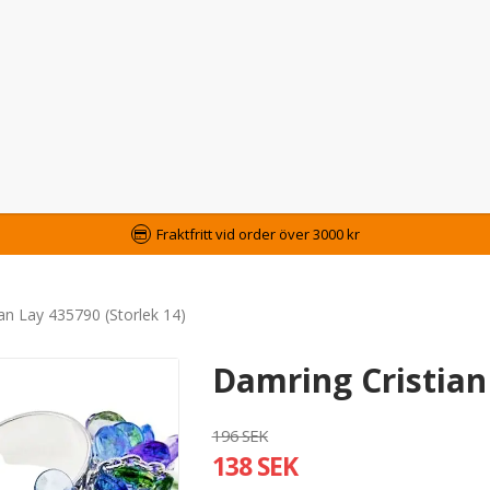
Fraktfritt vid order över 3000 kr
an Lay 435790 (Storlek 14)
Damring Cristian 
196 SEK
138 SEK