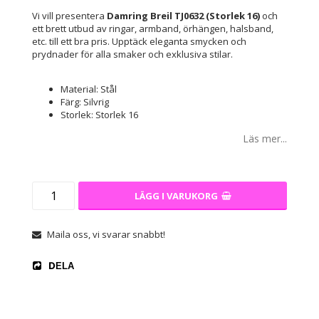
Vi vill presentera
Damring Breil TJ0632 (Storlek 16)
och
ett brett utbud av ringar, armband, örhängen, halsband,
etc. till ett bra pris. Upptäck eleganta smycken och
prydnader för alla smaker och exklusiva stilar.
Material: Stål
Färg: Silvrig
Storlek: Storlek 16
Läs mer...
LÄGG I VARUKORG
Maila oss, vi svarar snabbt!
DELA