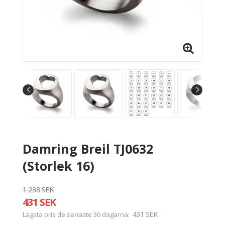
Damring Breil TJ0632
(Storlek 16)
1 238 SEK
431 SEK
431 SEK
Lägsta pris de senaste 30 dagarna