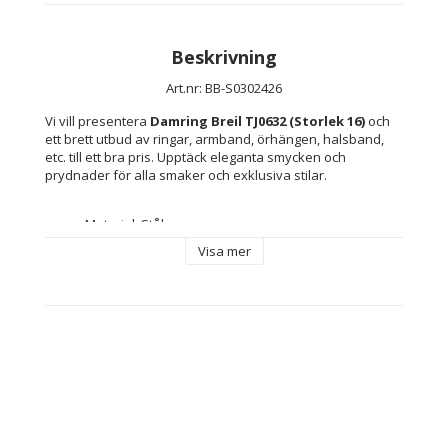
Beskrivning
Art.nr: BB-S0302426
Vi vill presentera 
Damring Breil TJ0632 (Storlek 16)
 och 
ett brett utbud av ringar, armband, örhängen, halsband, 
etc. till ett bra pris. Upptäck eleganta smycken och 
prydnader för alla smaker och exklusiva stilar.
Material: Stål
Färg: Silvrig
Visa mer
Storlek: Storlek 16