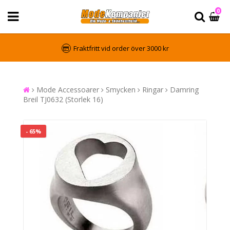
0
Fraktfritt vid order över 3000 kr
Mode Accessoarer
Smycken
Ringar
Damring
Breil TJ0632 (Storlek 16)
- 65%