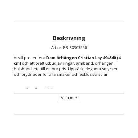
Beskrivning
Art.nr: BB-S0303556
Vi vill presentera 
Dam örhängen Cristian Lay 494540 (4 
cm)
 och ett brett utbud av ringar, armband, örhängen, 
halsband, etc. till ett bra pris. Upptäck eleganta smycken 
och prydnader för alla smaker och exklusiva stilar.
Typ: Dam örhängen
Kön: Kvinna
Visa mer
Färg: Rosa
Material: Stål
Innehåller: Inkluderar märkesfodral eller -skydd
Mått ca: 4 cm