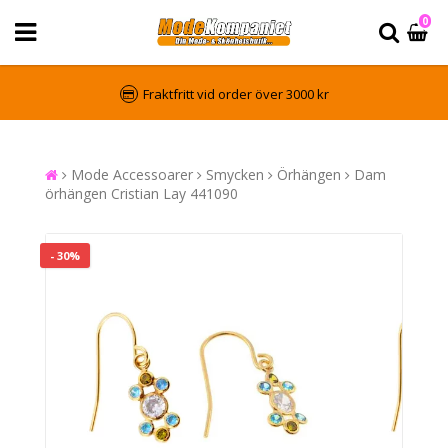
0
Fraktfritt vid order över 3000 kr
Mode Accessoarer
Smycken
Örhängen
Dam
örhängen Cristian Lay 441090
- 30%