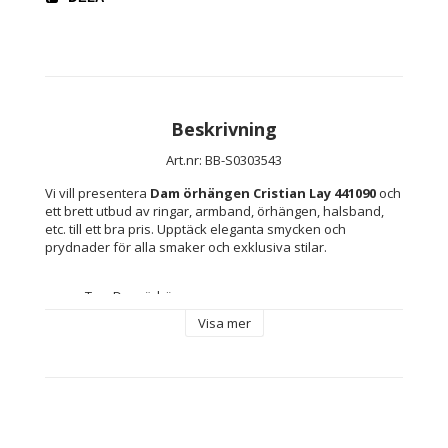
Beskrivning
Art.nr: BB-S0303543
Vi vill presentera 
Dam örhängen Cristian Lay 441090
 och 
ett brett utbud av ringar, armband, örhängen, halsband, 
etc. till ett bra pris. Upptäck eleganta smycken och 
prydnader för alla smaker och exklusiva stilar.
Typ: Dam örhängen
Kön: Kvinna
Visa mer
Färg: Multicolour
Material: Stål
Typ av fastsättning: Krok
Innehåller: Inkluderar märkesfodral eller -skydd
Mått ca: 2,5 cm