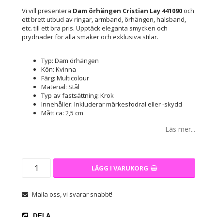
Vi vill presentera
Dam örhängen Cristian Lay 441090
och
ett brett utbud av ringar, armband, örhängen, halsband,
etc. till ett bra pris. Upptäck eleganta smycken och
prydnader för alla smaker och exklusiva stilar.
Typ: Dam örhängen
Kön: Kvinna
Färg: Multicolour
Material: Stål
Typ av fastsättning: Krok
Innehåller: Inkluderar märkesfodral eller -skydd
Mått ca: 2,5 cm
Läs mer...
LÄGG I VARUKORG
Maila oss, vi svarar snabbt!
DELA