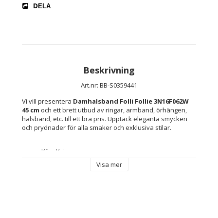
DELA
Beskrivning
Art.nr: BB-S0359441
Vi vill presentera 
Damhalsband Folli Follie 3N16F062W 
45 cm
 och ett brett utbud av ringar, armband, örhängen, 
halsband, etc. till ett bra pris. Upptäck eleganta smycken 
och prydnader för alla smaker och exklusiva stilar.
Kön: Kvinna
Typ: Damhalsband
Visa mer
Färg: Vit
Material: Rostfritt stål
Innehåller: Märkesetui medföljer
Mått ca: 45 cm