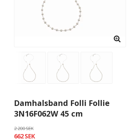
Damhalsband Folli Follie
3N16F062W 45 cm
2 200 SEK
662 SEK