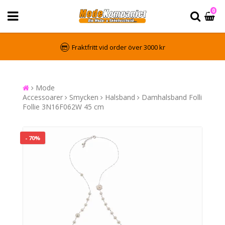
0
Fraktfritt vid order över 3000 kr
Mode
Accessoarer
Smycken
Halsband
Damhalsband Folli
Follie 3N16F062W 45 cm
- 70%