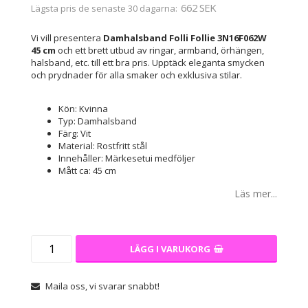
662 SEK
Lägsta pris de senaste 30 dagarna
Vi vill presentera
Damhalsband Folli Follie 3N16F062W
45 cm
och ett brett utbud av ringar, armband, örhängen,
halsband, etc. till ett bra pris. Upptäck eleganta smycken
och prydnader för alla smaker och exklusiva stilar.
Kön: Kvinna
Typ: Damhalsband
Färg: Vit
Material: Rostfritt stål
Innehåller: Märkesetui medföljer
Mått ca: 45 cm
Läs mer...
LÄGG I VARUKORG
Maila oss, vi svarar snabbt!