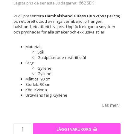
662 SEK
Lägsta pris de senaste 30 dagarna
Vi vill presentera
Damhalsband Guess UBN21597 (90 cm)
och ett brett utbud av ringar, armband, örhängen,
halsband, etc. till ett bra pris. Upptäck eleganta smycken
och prydnader för alla smaker och exklusiva stilar.
Material:
Stål
Guldpläterade rostfritt stål
Färg:
Gyllene
Gyllene
Mått ca: 90 cm
Storlek: 90 cm
Kön: Kvinna
Urtavlans färg: Gyllene
Läs mer...
LÄGG I VARUKORG