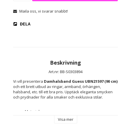
Maila oss, vi svarar snabbt!
DELA
Beskrivning
Art.nr: BB-S0303894
Vi vill presentera 
Damhalsband Guess UBN21597 (90 cm)
och ett brett utbud av ringar, armband, örhängen, 
halsband, etc. till ett bra pris. Upptäck eleganta smycken 
och prydnader för alla smaker och exklusiva stilar.
Material: 
Stål
Visa mer
Guldpläterade rostfritt stål
Färg: 