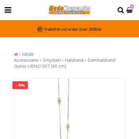
0
Fraktfritt vid order över 3000 kr
Mode
Accessoarer
Smycken
Halsband
Damhalsband
Guess UBN21597 (90 cm)
- 70%