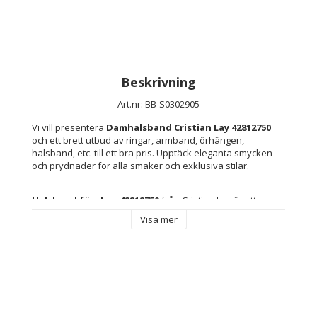
Beskrivning
Art.nr: BB-S0302905
Vi vill presentera 
Damhalsband Cristian Lay 42812750
och ett brett utbud av ringar, armband, örhängen, 
halsband, etc. till ett bra pris. Upptäck eleganta smycken 
och prydnader för alla smaker och exklusiva stilar.
Halsband för dam 42812750
 från Cristian Lay är ett 
modernt accessoar
 som kombinerar elegans med 
Visa mer
vardagskomfort. Tillverkat främst av 
brunt tyg
 ger det en 
mjuk och lätt känsla som sitter bekvämt runt halsen, 
perfekt för både vardag och fest. Modellen har ett 
karbinhakelås
 som är känt för sin säkerhet och enkelhet, 
vilket gör det lätt att ta på och av halsbandet. Speciellt 
utformat för kvinnor utmärker sig detta 
damhalsband
genom sin mångsidiga stil, där de bruna tonerna enkelt 
matchar olika kläder och stilar och ger en unik touch utan 