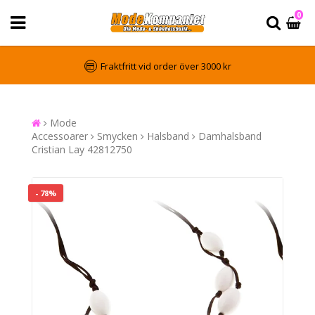
0
Fraktfritt vid order över 3000 kr
Mode
Accessoarer
Smycken
Halsband
Damhalsband
Cristian Lay 42812750
- 78%