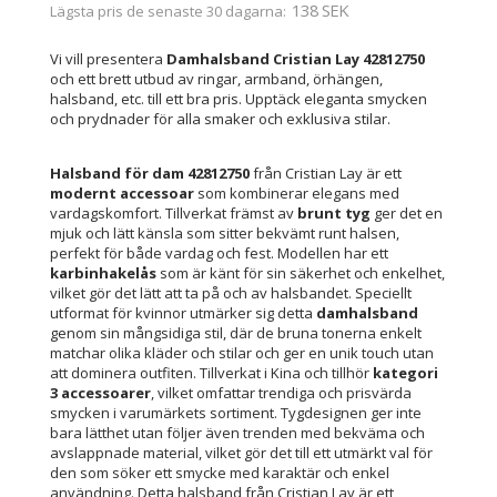
138 SEK
Lägsta pris de senaste 30 dagarna
Vi vill presentera
Damhalsband Cristian Lay 42812750
och ett brett utbud av ringar, armband, örhängen,
halsband, etc. till ett bra pris. Upptäck eleganta smycken
och prydnader för alla smaker och exklusiva stilar.
Halsband för dam 42812750
från Cristian Lay är ett
modernt accessoar
som kombinerar elegans med
vardagskomfort. Tillverkat främst av
brunt tyg
ger det en
mjuk och lätt känsla som sitter bekvämt runt halsen,
perfekt för både vardag och fest. Modellen har ett
karbinhakelås
som är känt för sin säkerhet och enkelhet,
vilket gör det lätt att ta på och av halsbandet. Speciellt
utformat för kvinnor utmärker sig detta
damhalsband
genom sin mångsidiga stil, där de bruna tonerna enkelt
matchar olika kläder och stilar och ger en unik touch utan
att dominera outfiten. Tillverkat i Kina och tillhör
kategori
3 accessoarer
, vilket omfattar trendiga och prisvärda
smycken i varumärkets sortiment. Tygdesignen ger inte
bara lätthet utan följer även trenden med bekväma och
avslappnade material, vilket gör det till ett utmärkt val för
den som söker ett smycke med karaktär och enkel
användning. Detta halsband från Cristian Lay är ett