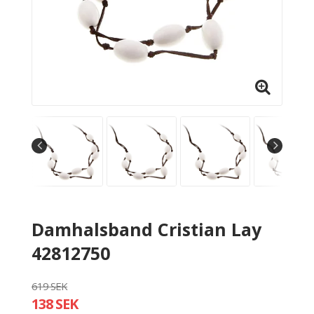
Damhalsband Cristian Lay
42812750
619 SEK
138 SEK