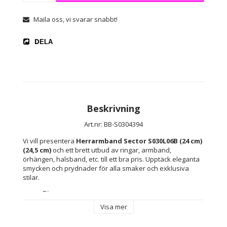
Maila oss, vi svarar snabbt!
DELA
Beskrivning
Art.nr: BB-S0304394
Vi vill presentera 
Herrarmband Sector S030L06B (24 cm) 
(24,5 cm)
 och ett brett utbud av ringar, armband, 
örhängen, halsband, etc. till ett bra pris. Upptäck eleganta 
smycken och prydnader för alla smaker och exklusiva 
stilar.
Färg: 
Grön
Visa mer
Silvrig
Svart