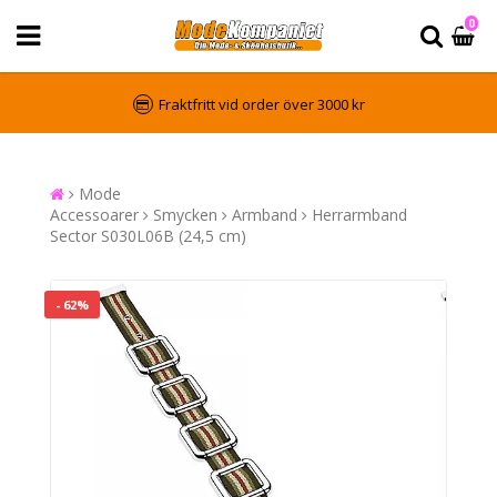
0
Fraktfritt vid order över 3000 kr
Mode
Accessoarer
Smycken
Armband
Herrarmband
Sector S030L06B (24,5 cm)
- 62%