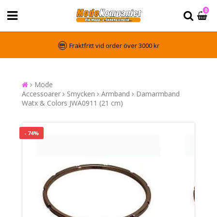
0
Fraktfritt vid order över 3000 kr
Mode
Accessoarer
Smycken
Armband
Damarmband
Watx & Colors JWA0911 (21 cm)
- 74%