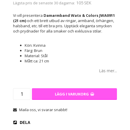
105 SEK
Lägsta pris de senaste 30 dagarna
Vi vill presentera
Damarmband Watx & Colors JWA0911
(21 cm)
och ett brett utbud av ringar, armband, örhängen,
halsband, etc. till ett bra pris. Upptäck eleganta smycken
och prydnader för alla smaker och exklusiva stilar.
Kön: Kvinna
Färg: Brun
Material: Stål
Mått ca: 21 cm
Läs mer...
LÄGG I VARUKORG
Maila oss, vi svarar snabbt!
DELA