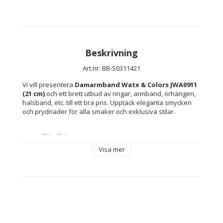
Beskrivning
Art.nr: BB-S0311421
Vi vill presentera 
Damarmband Watx & Colors JWA0911 
(21 cm)
 och ett brett utbud av ringar, armband, örhängen, 
halsband, etc. till ett bra pris. Upptäck eleganta smycken 
och prydnader för alla smaker och exklusiva stilar.
Kön: Kvinna
Färg: Brun
Visa mer
Material: Stål
Mått ca: 21 cm