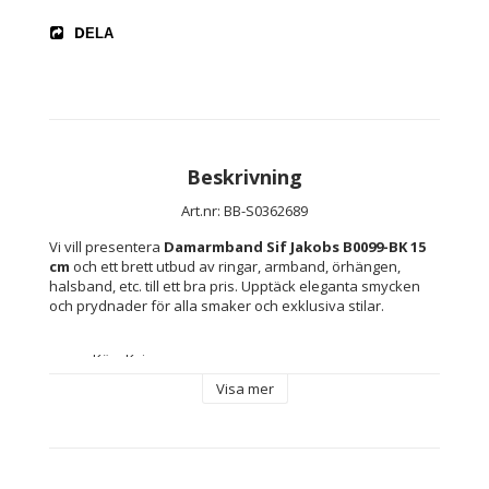
DELA
Beskrivning
Art.nr: BB-S0362689
Vi vill presentera 
Damarmband Sif Jakobs B0099-BK 15 
cm
 och ett brett utbud av ringar, armband, örhängen, 
halsband, etc. till ett bra pris. Upptäck eleganta smycken 
och prydnader för alla smaker och exklusiva stilar.
Kön: Kvinna
Typ: Damarmband
Visa mer
Färg: Svart
Material: Sterlingsilver
Typ av fastsättning: Karbinhake
Innehåller: Märkesetui medföljer
Mått ca: 15 cm