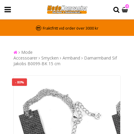
0
Fraktfritt vid order över 3000 kr
Mode
Accessoarer
Smycken
Armband
Damarmband Sif
Jakobs B0099-BK 15 cm
- 80%