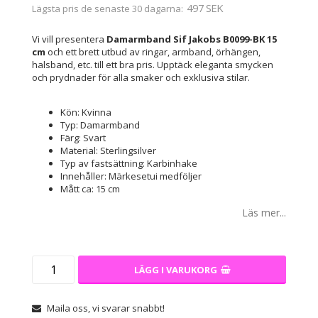
497 SEK
Lägsta pris de senaste 30 dagarna
Vi vill presentera
Damarmband Sif Jakobs B0099-BK 15
cm
och ett brett utbud av ringar, armband, örhängen,
halsband, etc. till ett bra pris. Upptäck eleganta smycken
och prydnader för alla smaker och exklusiva stilar.
Kön: Kvinna
Typ: Damarmband
Färg: Svart
Material: Sterlingsilver
Typ av fastsättning: Karbinhake
Innehåller: Märkesetui medföljer
Mått ca: 15 cm
Läs mer...
LÄGG I VARUKORG
Maila oss, vi svarar snabbt!