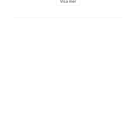
Visa mer
Armband
Damarmband
Kön: Kvinna
Mått ca: 16 mm
Färg: 
Orange
Rosa
Material: 
Sterlingsilver
Zirconer
Innehåller: Märkesetui medföljer