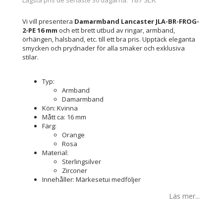
Vi vill presentera
Damarmband Lancaster JLA-BR-FROG-
2-PE 16 mm
och ett brett utbud av ringar, armband,
örhängen, halsband, etc. till ett bra pris. Upptäck eleganta
smycken och prydnader för alla smaker och exklusiva
stilar.
Typ:
Armband
Damarmband
Kön: Kvinna
Mått ca: 16 mm
Färg:
Orange
Rosa
Material:
Sterlingsilver
Zirconer
Innehåller: Märkesetui medföljer
Läs mer...