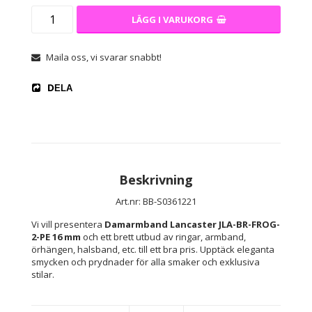
LÄGG I VARUKORG
Maila oss, vi svarar snabbt!
DELA
Beskrivning
Art.nr: BB-S0361221
Vi vill presentera 
Damarmband Lancaster JLA-BR-FROG-
2-PE 16 mm
 och ett brett utbud av ringar, armband, 
örhängen, halsband, etc. till ett bra pris. Upptäck eleganta 
smycken och prydnader för alla smaker och exklusiva 
stilar.
Typ: 