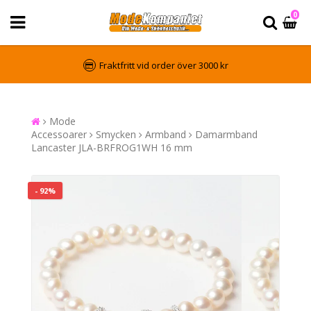
0
Fraktfritt vid order över 3000 kr
Mode
Accessoarer
Smycken
Armband
Damarmband
Lancaster JLA-BRFROG1WH 16 mm
- 92%