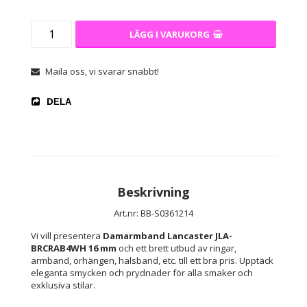
LÄGG I VARUKORG
Maila oss, vi svarar snabbt!
DELA
Beskrivning
Art.nr: BB-S0361214
Vi vill presentera 
Damarmband Lancaster JLA-
BRCRAB4WH 16 mm
 och ett brett utbud av ringar, 
armband, örhängen, halsband, etc. till ett bra pris. Upptäck 
eleganta smycken och prydnader för alla smaker och 
exklusiva stilar.