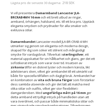
218 SEK
Lägsta pris de senaste 30 dagarna
Vi vill presentera
Damarmband Lancaster JLA-
BRCRAB4WH 16 mm
och ett brett utbud av ringar,
armband, örhängen, halsband, etc. till ett bra pris. Upptäck
eleganta smycken och prydnader för alla smaker och
exklusiva stilar.
Damarmbandet
Lancaster modell JLA-BR-CRAB-4-WH
utmärker sig genom sin eleganta och moderna design,
skapad för dig som söker ett stilrent och mångsidigt
smycke för vardagsbruk. Tillverkat i
sterlingsilver
, ett
material uppskattat för sin hållbarhet och glans, ger det ett
sofistikerat intryck som varar över tid. Insatsen av
zirkonia
tillför en diskret lyster och modern känsla, likt
ädelstenars sken, vilket gör armbandet till ett utmärkt val
både för speciella tillfällen och dagligt bruk. Armbandet har
en kombination av
vita och bruna färger
som förstärker
dess samtida utseende och gör det lätt att matcha med
olika stilar och outfits, vilket ger stor flexibilitet i
damgarderoben. Med
ungefärliga mått på 16 mm
ger
detta armband ett tydligt intryck på handleden utan att
vara överdrivet, och passar både minimalistiska stilar och
mer utsmyckade smyckeskombinationer. Tillverkningen