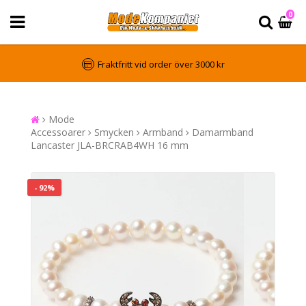
0
Fraktfritt vid order över 3000 kr
Mode
Accessoarer
Smycken
Armband
Damarmband
Lancaster JLA-BRCRAB4WH 16 mm
- 92%