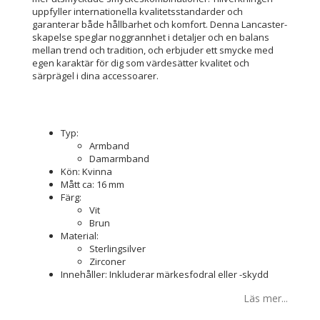
uppfyller internationella kvalitetsstandarder och
garanterar både hållbarhet och komfort. Denna Lancaster-
skapelse speglar noggrannhet i detaljer och en balans
mellan trend och tradition, och erbjuder ett smycke med
egen karaktär för dig som värdesätter kvalitet och
särprägel i dina accessoarer.
Typ:
Armband
Damarmband
Kön: Kvinna
Mått ca: 16 mm
Färg:
Vit
Brun
Material:
Sterlingsilver
Zirconer
Innehåller: Inkluderar märkesfodral eller -skydd
Läs mer...