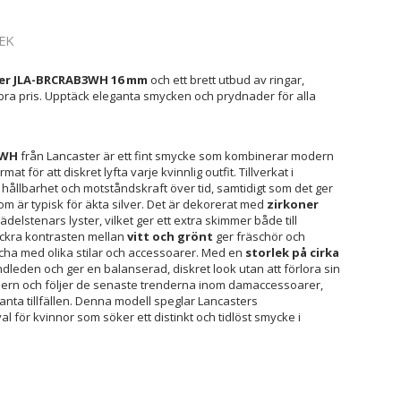
EK
r JLA-BRCRAB3WH 16 mm
och ett brett utbud av ringar,
t bra pris. Upptäck eleganta smycken och prydnader för alla
-WH
från Lancaster är ett fint smycke som kombinerar modern
t för att diskret lyfta varje kvinnlig outfit. Tillverkat i
ållbarhet och motståndskraft över tid, samtidigt som det ger
som är typisk för äkta silver. Det är dekorerat med
zirkoner
delstenars lyster, vilket ger ett extra skimmer både till
vackra kontrasten mellan
vitt och grönt
ger fräschör och
atcha med olika stilar och accessoarer. Med en
storlek på cirka
leden och ger en balanserad, diskret look utan att förlora sin
odern och följer de senaste trenderna inom damaccessoarer,
anta tillfällen. Denna modell speglar Lancasters
l för kvinnor som söker ett distinkt och tidlöst smycke i