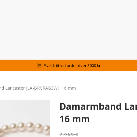
Fraktfritt vid order över 3000 kr
d Lancaster JLA-BRCRAB3WH 16 mm
Damarmband Lan
16 mm
2 736 SEK