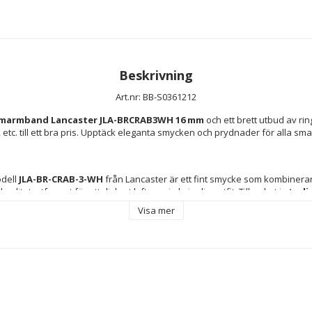
Beskrivning
Art.nr: BB-S0361212
marmband Lancaster JLA-BRCRAB3WH 16 mm
 och ett brett utbud av ri
etc. till ett bra pris. Upptäck eleganta smycken och prydnader för alla sma
dell 
JLA-BR-CRAB-3-WH
 från Lancaster är ett fint smycke som kombinera
alitet, utformat för att diskret lyfta varje kvinnlig outfit. Tillverkat i 
sterli
rhet och motståndskraft över tid, samtidigt som det ger en karakteristisk 
Visa mer
typisk för äkta silver. Det är dekorerat med 
zirkoner
 som är noggrant infat
ilket ger ett extra skimmer både till vardags och vid speciella tillfällen. De
önt
 ger fräschör och mångsidighet, vilket gör det enkelt att matcha med olika
 
storlek på cirka 16 mm
 sitter armbandet bekvämt runt handleden och g
 förlora sin visuella attraktionskraft. Designen är modern och följer de se
passar både till vardags och mer eleganta tillfällen. Denna modell spegla
 är ett raffinerat val för kvinnor som söker ett distinkt och tidlöst smycke