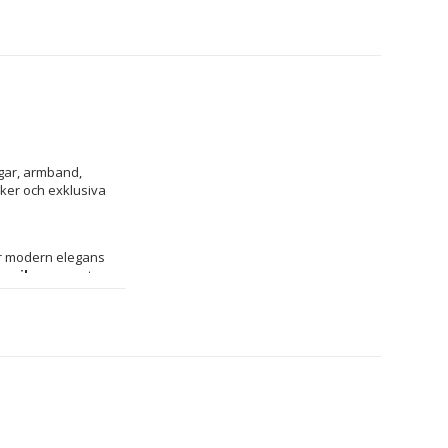
ngar, armband, 
ker och exklusiva 
r modern elegans 
ngsilver
 garanterar 
glans och 
tade och efterliknar 
n vackra kontrasten 
 stilar och 
er en balanserad, 
naste trenderna inom 
r Lancasters 
 i sterlingsilver.