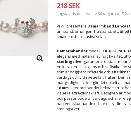
218 SEK
218 S
Lägsta pris de senaste 30 dagarna
Vi vill presentera
Damarmband Lancaste
armband, örhängen, halsband, etc. till et
smaker och exklusiva stilar.
Damarmbandet
modell
JLA-BR-CRAB-3
elegans med material av hög kvalitet, utforma
sterlingsilver
garanterar detta armband h
en karakteristisk glans och sofistikation 
som är noggrant infattade och efterliknar ä
vardags och vid speciella tillfällen. Den 
mångsidighet, vilket gör det enkelt att m
16 mm
sitter armbandet bekvämt runt hand
visuella attraktionskraft. Designen är m
och passar både till vardags och mer eleg
hantverkskunnande och är ett raffinerat va
sterlingsilver.