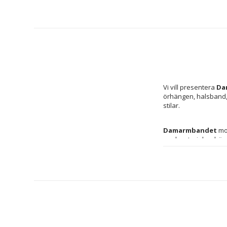
Vi vill presentera 
Da
örhängen, halsband, 
stilar.
Damarmbandet
 mo
med material av hög kv
detta armband hållba
sofistikation som är 
ädelstenars lyster, v
mellan 
vitt och gr
accessoarer. Med en
diskret look utan att
damaccessoarer, och 
hantverkskunnande och