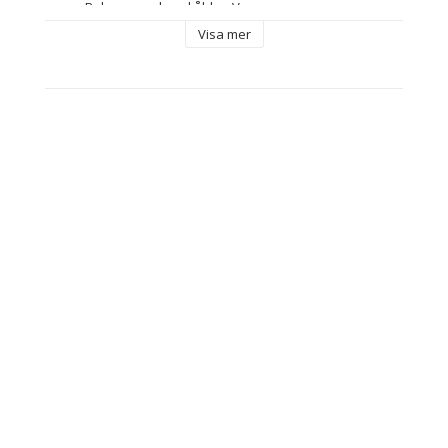
Rekommenderad ålder: Vuxna
Typ: Sportskor
Visa mer
Färg: 
Lax
Multicolour
Kön: 
Kvinna
Vuxna, unisex