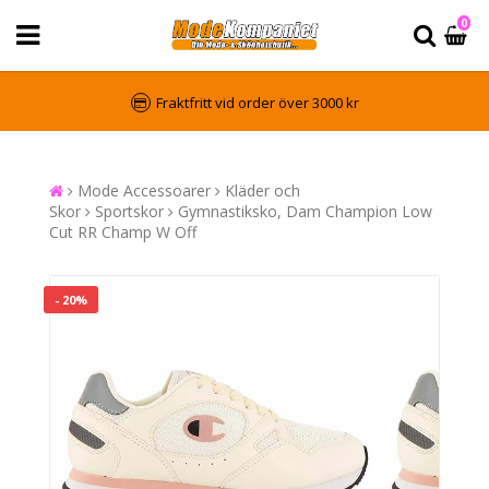
0
Fraktfritt vid order över 3000 kr
Mode Accessoarer
Kläder och
Skor
Sportskor
Gymnastiksko, Dam Champion Low
Cut RR Champ W Off
- 20%