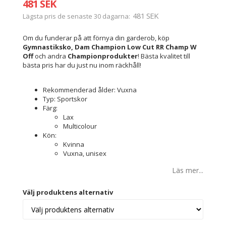
481 SEK
481 SEK
Lägsta pris de senaste 30 dagarna
Om du funderar på att förnya din garderob, köp
Gymnastiksko, Dam Champion Low Cut RR Champ W
Off
och andra
Championprodukter
! Bästa kvalitet till
bästa pris har du just nu inom räckhåll!
Rekommenderad ålder: Vuxna
Typ: Sportskor
Färg:
Lax
Multicolour
Kön:
Kvinna
Vuxna, unisex
Läs mer...
Välj produktens alternativ