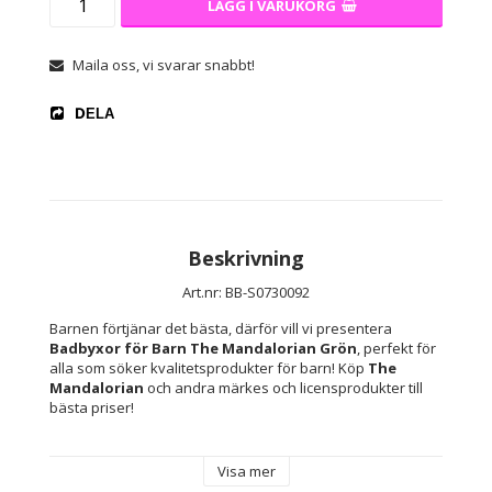
LÄGG I VARUKORG
Maila oss, vi svarar snabbt!
DELA
Beskrivning
Art.nr: BB-S0730092
Barnen förtjänar det bästa, därför vill vi presentera 
Badbyxor för Barn The Mandalorian Grön
, perfekt för 
alla som söker kvalitetsprodukter för barn! Köp 
The 
Mandalorian
 och andra märkes och licensprodukter till 
bästa priser!
Typ: Boxer
Visa mer
Kön: Barn