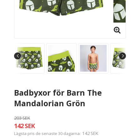
Badbyxor för Barn The
Mandalorian Grön
203 SEK
142 SEK
142 SEK
Lägsta pris de senaste 30 dagarna