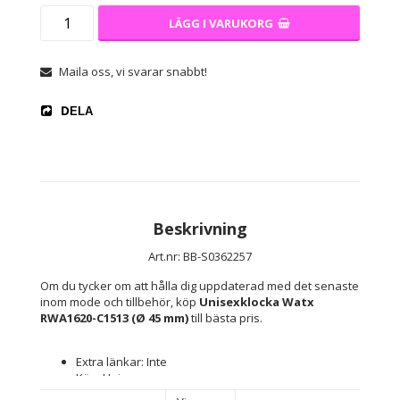
LÄGG I VARUKORG
Maila oss, vi svarar snabbt!
DELA
Beskrivning
Art.nr: BB-S0362257
Om du tycker om att hålla dig uppdaterad med det senaste 
inom mode och tillbehör, köp 
Unisexklocka Watx 
RWA1620-C1513 (Ø 45 mm)
 till bästa pris.
Extra länkar: Inte
Kön: Unisex
Typ av klocka: Armbandsur