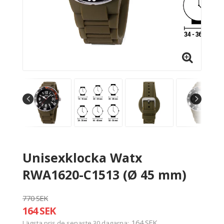
Unisexklocka Watx
RWA1620-C1513 (Ø 45 mm)
770 SEK
164 SEK
164 SEK
Lägsta pris de senaste 30 dagarna