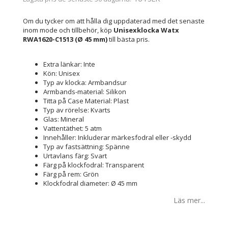
Om du tycker om att hålla dig uppdaterad med det senaste
inom mode och tillbehör, köp
Unisexklocka Watx
RWA1620-C1513 (Ø 45 mm)
till bästa pris.
Extra länkar: Inte
Kön: Unisex
Typ av klocka: Armbandsur
Armbands-material: Silikon
Titta på Case Material: Plast
Typ av rörelse: Kvarts
Glas: Mineral
Vattentäthet: 5 atm
Innehåller: Inkluderar märkesfodral eller -skydd
Typ av fastsättning: Spänne
Urtavlans färg: Svart
Färg på klockfodral: Transparent
Färg på rem: Grön
Klockfodral diameter: Ø 45 mm
Läs mer...