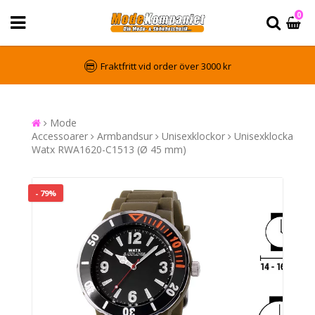
0
Fraktfritt vid order över 3000 kr
Mode
Accessoarer
Armbandsur
Unisexklockor
Unisexklocka
Watx RWA1620-C1513 (Ø 45 mm)
- 79%