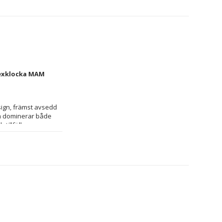
exklocka MAM 
ign, främst avsedd 
 dominerar både 
armband och urtavla, vilket ger ett mångsidigt utseende som enkelt matchas med olika stilar och tillfällen. 
stikering. Den vita 
i Kina, speglar denna 
extra länkar i 
ör den till ett 
plig för både vardag 
 enkel men effektiv 