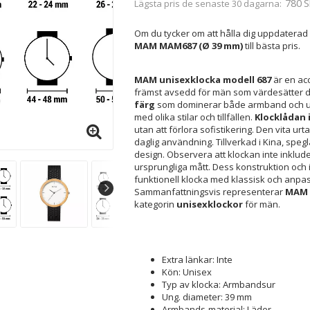
780 S
Lägsta pris de senaste 30 dagarna
Om du tycker om att hålla dig uppdaterad
MAM MAM687 (Ø 39 mm)
till bästa pris.
MAM unisexklocka modell 687
är en ac
främst avsedd för män som värdesätter d
färg
som dominerar både armband och urt
med olika stilar och tillfällen.
Klocklådan 
utan att förlora sofistikering. Den vita urta
daglig användning. Tillverkad i Kina, spe
design. Observera att klockan inte inklud
ursprungliga mått. Dess konstruktion och in
funktionell klocka med klassisk och anpassn
Sammanfattningsvis representerar
MAM 
kategorin
unisexklockor
för män.
Extra länkar: Inte
Kön: Unisex
Typ av klocka: Armbandsur
Ung. diameter: 39 mm
Armbands-material: Läder