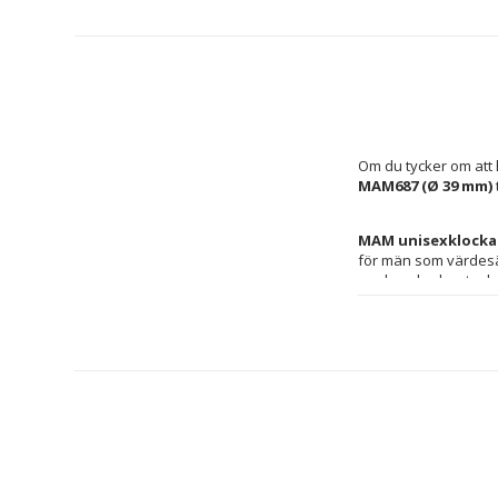
Om du tycker om att 
MAM687 (Ø 39 mm)
 
MAM unisexklocka 
för män som värdesät
Klocklådan i brunt
urtavlan säkerställer
modell en balanserad
armbandet, så justeri
praktiskt val för de
och formella tillfäl
estetik inom kategori