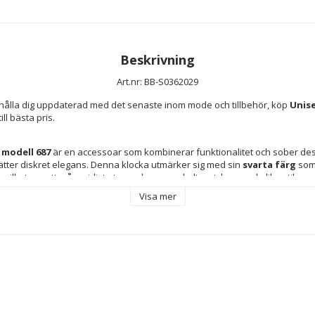
Beskrivning
Art.nr: BB-S0362029
hålla dig uppdaterad med det senaste inom mode och tillbehör, köp 
Unis
till bästa pris.
modell 687
 är en accessoar som kombinerar funktionalitet och sober des
ter diskret elegans. Denna klocka utmärker sig med sin 
svarta färg
 som
 skapar en subtil kontrast som förstärker dess karaktär utan att förlora sofi
Visa mer
 tydlig och klar tidvisning, vilket underlättar daglig användning. Tillverkad 
 kombination av kvalitet och design. Observera att klockan inte inkluderar 
ngen beror på dess ursprungliga mått. Dess konstruktion och inställningar g
n som söker en funktionell klocka med klassisk och anpassningsbar stil, läm
len. Sammanfattningsvis representerar 
MAM 687
 ett pålitligt alternativ med
n 
unisexklockor
 för män.