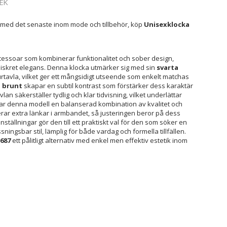
EK
 med det senaste inom mode och tillbehör, köp
Unisexklocka
cessoar som kombinerar funktionalitet och sober design,
iskret elegans. Denna klocka utmärker sig med sin
svarta
avla, vilket ger ett mångsidigt utseende som enkelt matchas
i brunt
skapar en subtil kontrast som förstärker dess karaktär
vlan säkerställer tydlig och klar tidvisning, vilket underlättar
glar denna modell en balanserad kombination av kvalitet och
erar extra länkar i armbandet, så justeringen beror på dess
ställningar gör den till ett praktiskt val för den som söker en
ingsbar stil, lämplig för både vardag och formella tillfällen.
687
ett pålitligt alternativ med enkel men effektiv estetik inom