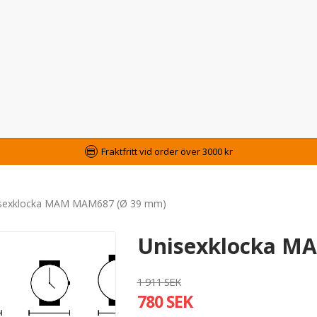
Fraktfritt vid order över 3000 kr
sexklocka MAM MAM687 (Ø 39 mm)
Unisexklocka M
1 911 SEK
780 SEK