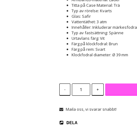
Titta på Case Material: Trä
Typ av rörelse: Kvarts
Glas: Safir
Vattentäthet: 3 atm
Innehåller: Inkluderar märkesfodral
Typ av fastsättning: Spänne
Urtavlans färg: Vit
Färg på klockfodral: Brun
Färg på rem: Svart
Klockfodral diameter: Ø 39 mm
-
+
Maila oss, vi svarar snabbt!
DELA