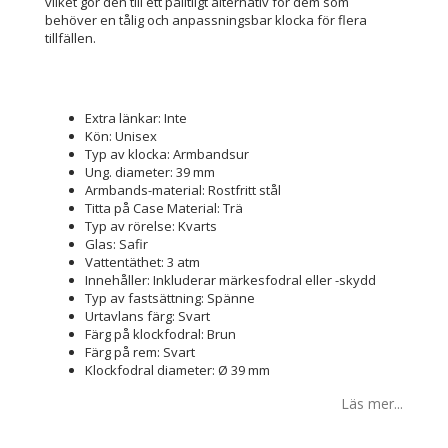
vilket gör den till ett pålitligt alternativ för dem som
behöver en tålig och anpassningsbar klocka för flera
tillfällen.
Extra länkar: Inte
Kön: Unisex
Typ av klocka: Armbandsur
Ung. diameter: 39 mm
Armbands-material: Rostfritt stål
Titta på Case Material: Trä
Typ av rörelse: Kvarts
Glas: Safir
Vattentäthet: 3 atm
Innehåller: Inkluderar märkesfodral eller -skydd
Typ av fastsättning: Spänne
Urtavlans färg: Svart
Färg på klockfodral: Brun
Färg på rem: Svart
Klockfodral diameter: Ø 39 mm
Läs mer...