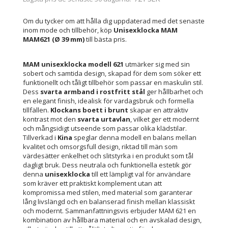
Om du tycker om att hålla dig uppdaterad med det senaste
inom mode och tillbehör, köp
Unisexklocka MAM
MAM621 (Ø 39 mm)
till bästa pris.
MAM unisexklocka modell 621
utmärker sig med sin
sobert och samtida design, skapad för dem som söker ett
funktionellt och tåligt tillbehör som passar en maskulin stil.
Dess
svarta armband i rostfritt stål
ger hållbarhet och
en elegant finish, idealisk för vardagsbruk och formella
tillfällen.
Klockans boett i brunt
skapar en attraktiv
kontrast mot den
svarta urtavlan
, vilket ger ett modernt
och mångsidigt utseende som passar olika klädstilar.
Tillverkad i
Kina
speglar denna modell en balans mellan
kvalitet och omsorgsfull design, riktad till män som
värdesätter enkelhet och slitstyrka i en produkt som tål
dagligt bruk. Dess neutrala och funktionella estetik gör
denna
unisexklocka
till ett lämpligt val för användare
som kräver ett praktiskt komplement utan att
kompromissa med stilen, med material som garanterar
lång livslängd och en balanserad finish mellan klassiskt
och modernt. Sammanfattningsvis erbjuder MAM 621 en
kombination av hållbara material och en avskalad design,