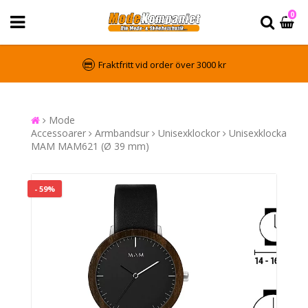
0
Fraktfritt vid order över 3000 kr
Mode
Accessoarer
Armbandsur
Unisexklockor
Unisexklocka
MAM MAM621 (Ø 39 mm)
- 59%