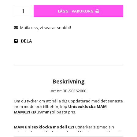
LÄGG I VARUKORG
Maila oss, vi svarar snabbt!
DELA
Beskrivning
Art.nr: BB-S0362000
Om du tycker om att hålla dig uppdaterad med det senaste 
inom mode och tillbehör, köp 
Unisexklocka MAM 
MAM621 (Ø 39 mm)
 till bästa pris.
MAM unisexklocka modell 621
 utmärker sig med sin 
sobert och samtida design, skapad för dem som söker ett 