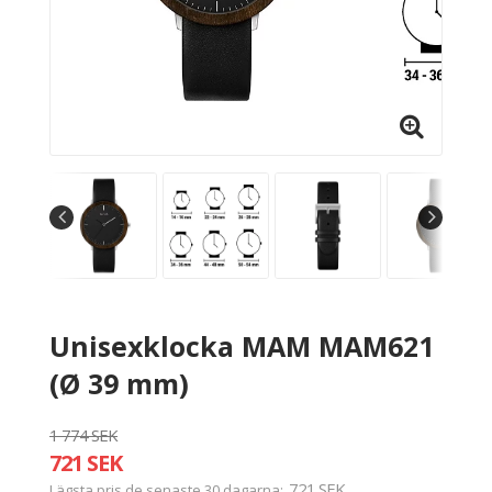
Unisexklocka MAM MAM621
(Ø 39 mm)
1 774 SEK
721 SEK
721 SEK
Lägsta pris de senaste 30 dagarna