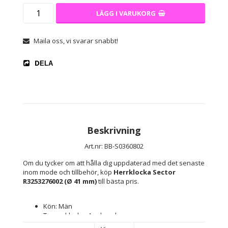
LÄGG I VARUKORG
Maila oss, vi svarar snabbt!
DELA
Beskrivning
Art.nr: BB-S0360802
Om du tycker om att hålla dig uppdaterad med det senaste 
inom mode och tillbehör, köp 
Herrklocka Sector 
R3253276002 (Ø 41 mm)
 till bästa pris.
Kön: Män
Typ av klocka: Armbandsur
Extra länkar: Inte