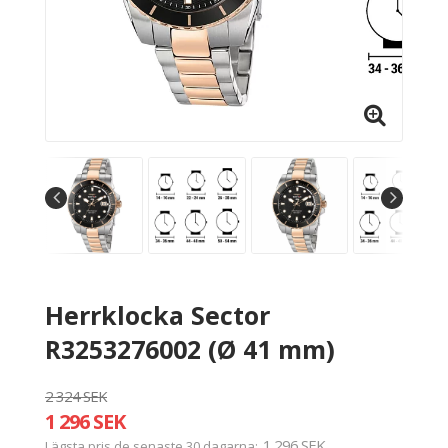
Herrklocka Sector
R3253276002 (Ø 41 mm)
2 324 SEK
1 296 SEK
1 296 SEK
Lägsta pris de senaste 30 dagarna