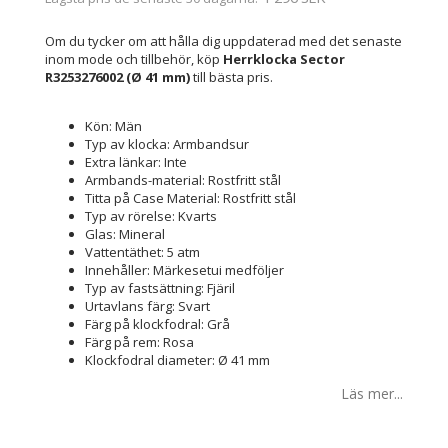
Om du tycker om att hålla dig uppdaterad med det senaste
inom mode och tillbehör, köp
Herrklocka Sector
R3253276002 (Ø 41 mm)
till bästa pris.
Kön: Män
Typ av klocka: Armbandsur
Extra länkar: Inte
Armbands-material: Rostfritt stål
Titta på Case Material: Rostfritt stål
Typ av rörelse: Kvarts
Glas: Mineral
Vattentäthet: 5 atm
Innehåller: Märkesetui medföljer
Typ av fastsättning: Fjäril
Urtavlans färg: Svart
Färg på klockfodral: Grå
Färg på rem: Rosa
Klockfodral diameter: Ø 41 mm
Läs mer...