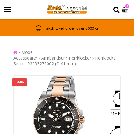
0
Fraktfritt vid order över 3000 kr
Mode
Accessoarer
Armbandsur
Herrklockor
Herrklocka
Sector R3253276002 (Ø 41 mm)
- 44%