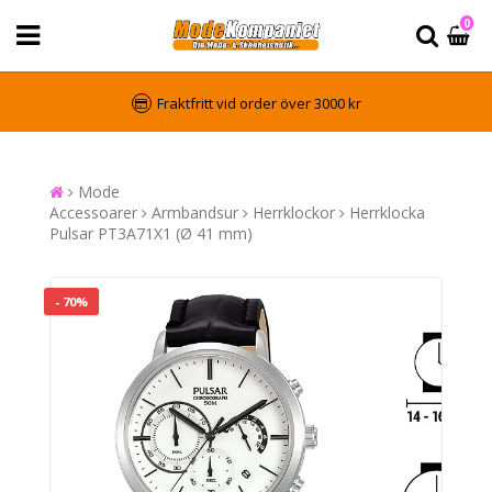
0
Fraktfritt vid order över 3000 kr
Mode
Accessoarer
Armbandsur
Herrklockor
Herrklocka
Pulsar PT3A71X1 (Ø 41 mm)
- 70%