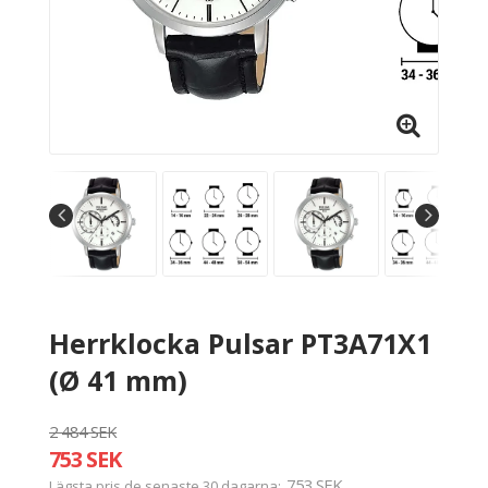
Herrklocka Pulsar PT3A71X1
(Ø 41 mm)
2 484 SEK
753 SEK
753 SEK
Lägsta pris de senaste 30 dagarna