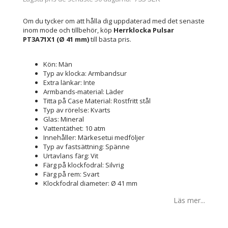
Om du tycker om att hålla dig uppdaterad med det senaste
inom mode och tillbehör, köp
Herrklocka Pulsar
PT3A71X1 (Ø 41 mm)
till bästa pris.
Kön: Män
Typ av klocka: Armbandsur
Extra länkar: Inte
Armbands-material: Läder
Titta på Case Material: Rostfritt stål
Typ av rörelse: Kvarts
Glas: Mineral
Vattentäthet: 10 atm
Innehåller: Märkesetui medföljer
Typ av fastsättning: Spänne
Urtavlans färg: Vit
Färg på klockfodral: Silvrig
Färg på rem: Svart
Klockfodral diameter: Ø 41 mm
Läs mer...