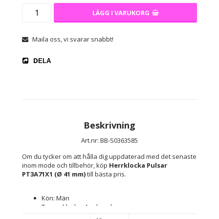
LÄGG I VARUKORG
Maila oss, vi svarar snabbt!
DELA
Beskrivning
Art.nr: BB-S0363585
Om du tycker om att hålla dig uppdaterad med det senaste 
inom mode och tillbehör, köp 
Herrklocka Pulsar 
PT3A71X1 (Ø 41 mm)
 till bästa pris.
Kön: Män
Typ av klocka: Armbandsur
Extra länkar: Inte