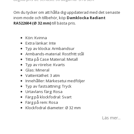
Om du tycker om att hålla dig uppdaterad med det senaste
inom mode och tillbehör, köp
Damklocka Radiant
RA522604 (Ø 32 mm)
till bästa pris.
Kön: Kvinna
Extra länkar: Inte
Typ av klocka: Armbandsur
Armbands-material: Rostfritt stål
Titta på Case Material: Metall
Typ av rörelse: Kvarts
Glas: Mineral
Vattentäthet: 3 atm
Innehåller: Märkesetui medföljer
Typ av fastsättning: Tryck
Urtavlans färg: Rosa
Färg på klockfodral: Svart
Färg på rem: Rosa
Klockfodral diameter: Ø 32 mm
Läs mer...