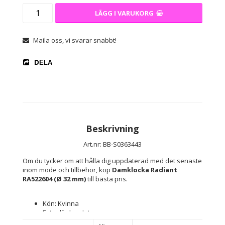
LÄGG I VARUKORG
Maila oss, vi svarar snabbt!
DELA
Beskrivning
Art.nr: BB-S0363443
Om du tycker om att hålla dig uppdaterad med det senaste 
inom mode och tillbehör, köp 
Damklocka Radiant 
RA522604 (Ø 32 mm)
 till bästa pris.
Kön: Kvinna
Extra länkar: Inte
Typ av klocka: Armbandsur