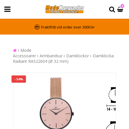
0
Fraktfritt vid order över 3000 kr
Mode
Accessoarer
Armbandsur
Damklockor
Damklocka
Radiant RA522604 (Ø 32 mm)
- 54%