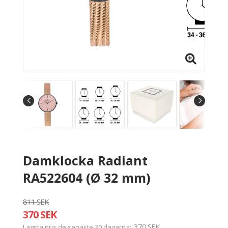
Damklocka Radiant
RA522604 (Ø 32 mm)
811 SEK
370 SEK
370 SEK
Lägsta pris de senaste 30 dagarna