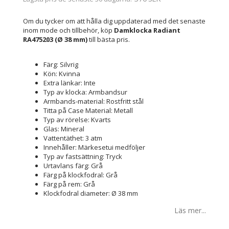
Om du tycker om att hålla dig uppdaterad med det senaste
inom mode och tillbehör, köp
Damklocka Radiant
RA475203 (Ø 38 mm)
till bästa pris.
Färg: Silvrig
Kön: Kvinna
Extra länkar: Inte
Typ av klocka: Armbandsur
Armbands-material: Rostfritt stål
Titta på Case Material: Metall
Typ av rörelse: Kvarts
Glas: Mineral
Vattentäthet: 3 atm
Innehåller: Märkesetui medföljer
Typ av fastsättning: Tryck
Urtavlans färg: Grå
Färg på klockfodral: Grå
Färg på rem: Grå
Klockfodral diameter: Ø 38 mm
Läs mer...