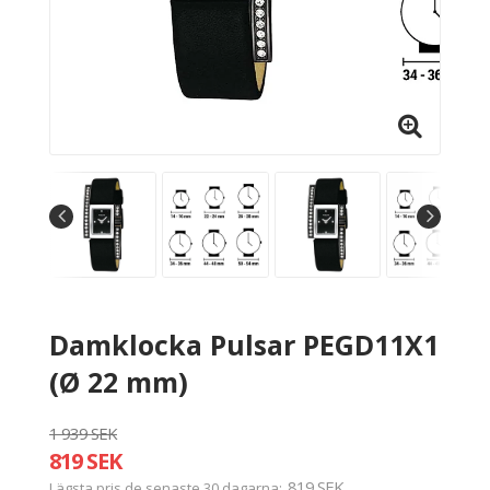
Damklocka Pulsar PEGD11X1
(Ø 22 mm)
1 939 SEK
819 SEK
819 SEK
Lägsta pris de senaste 30 dagarna