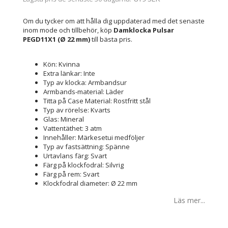
Om du tycker om att hålla dig uppdaterad med det senaste
inom mode och tillbehör, köp
Damklocka Pulsar
PEGD11X1 (Ø 22 mm)
till bästa pris.
Kön: Kvinna
Extra länkar: Inte
Typ av klocka: Armbandsur
Armbands-material: Läder
Titta på Case Material: Rostfritt stål
Typ av rörelse: Kvarts
Glas: Mineral
Vattentäthet: 3 atm
Innehåller: Märkesetui medföljer
Typ av fastsättning: Spänne
Urtavlans färg: Svart
Färg på klockfodral: Silvrig
Färg på rem: Svart
Klockfodral diameter: Ø 22 mm
Läs mer...