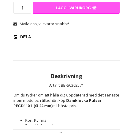
LÄGG I VARUKORG
Maila oss, vi svarar snabbt!
DELA
Beskrivning
Art.nr: BB-S0363571
Om du tycker om att hålla dig uppdaterad med det senaste 
inom mode och tillbehör, köp 
Damklocka Pulsar 
PEGD11X1 (Ø 22 mm)
 till bästa pris.
Kön: Kvinna
Extra länkar: Inte
Typ av klocka: Armbandsur