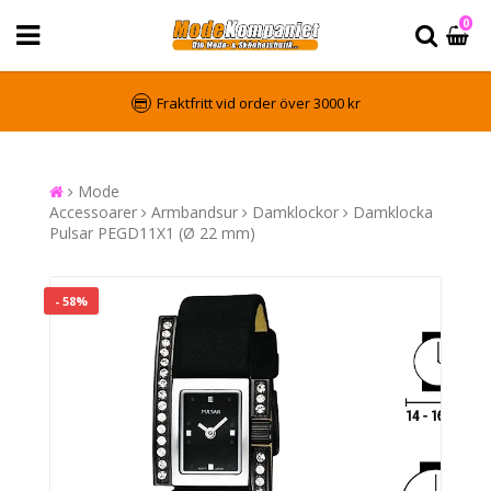
0
Fraktfritt vid order över 3000 kr
Mode
Accessoarer
Armbandsur
Damklockor
Damklocka
Pulsar PEGD11X1 (Ø 22 mm)
- 58%