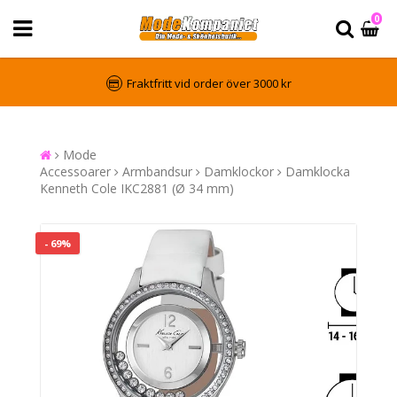
0
Fraktfritt vid order över 3000 kr
Mode
Accessoarer
Armbandsur
Damklockor
Damklocka
Kenneth Cole IKC2881 (Ø 34 mm)
- 69%