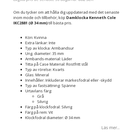
Om du tycker om att hålla dig uppdaterad med det senaste
inom mode och tillbehör, köp
Damklocka Kenneth Cole
IKC2881 (Ø 34 mm)
till bästa pris.
Kön: Kvinna
Extra länkar: Inte
Typ av klocka: Armbandsur
Ung. diameter: 35 mm
Armbands-material: Läder
Titta på Case Material: Rostfritt stål
Typ av rörelse: Kvarts
Glas: Mineral
Innehåller: Inkluderar märkesfodral eller -skydd
Typ av fastsättning: Spänne
Urtavlans färg:
Grå
Silvrig
Färg på klockfodral: Silvrig
Färg på rem: Vit
Klockfodral diameter: Ø 34 mm
Läs mer...