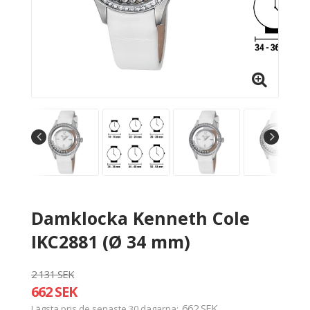
Damklocka Kenneth Cole
IKC2881 (Ø 34 mm)
2 131 SEK
662 SEK
662 SEK
Lägsta pris de senaste 30 dagarna