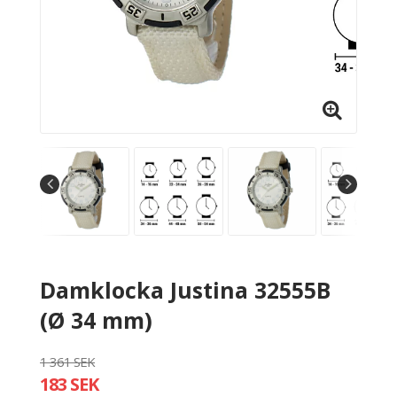
Damklocka Justina 32555B
(Ø 34 mm)
1 361 SEK
183 SEK