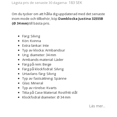
183 SEK
Lägsta pris de senaste 30 dagarna
Om du tycker om att hålla dig uppdaterad med det senaste
inom mode och tillbehör, köp
Damklocka Justina 32555B
(Ø 34 mm)
till bästa pris.
Färg: Silvrig
Kön: Kvinna
Extra länkar: Inte
Typ av klocka: Armbandsur
Ung. diameter: 34 mm
Armbands-material: Läder
Färg på rem: Beige
Färg på klockfodral: Silvrig
Urtavlans färg: Silvrig
Typ av fastsättning: Spänne
Glas: Mineral
Typ av rörelse: Kvarts
Titta på Case Material: Rostfritt stål
Klockfodral diameter: Ø 34 mm
Läs mer...