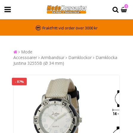
0
Fraktfritt vid order över 3000 kr
Mode
Accessoarer
Armbandsur
Damklockor
Damklocka
Justina 32555B (Ø 34 mm)
- 87%