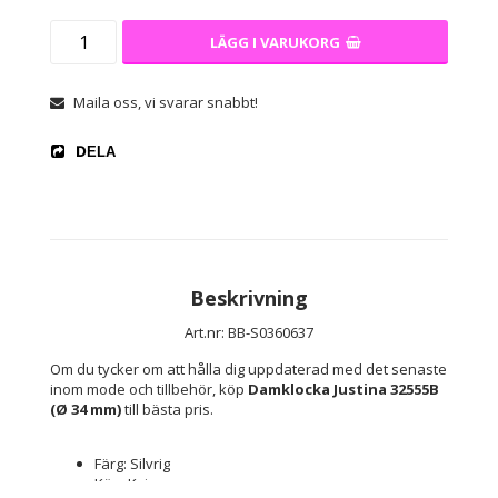
LÄGG I VARUKORG
Maila oss, vi svarar snabbt!
DELA
Beskrivning
Art.nr: BB-S0360637
Om du tycker om att hålla dig uppdaterad med det senaste 
inom mode och tillbehör, köp 
Damklocka Justina 32555B 
(Ø 34 mm)
 till bästa pris.
Färg: Silvrig
Kön: Kvinna